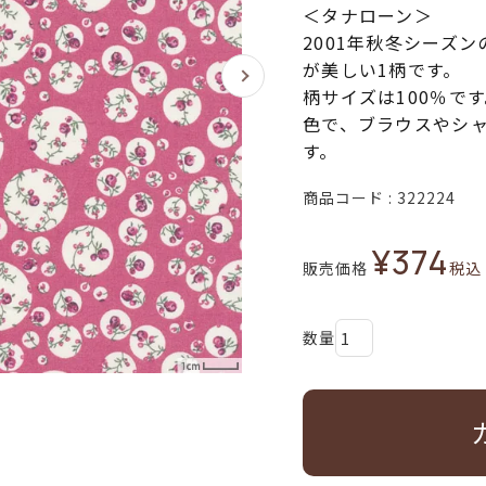
＜タナローン＞
2001年秋冬シーズ
が美しい1柄です。
柄サイズは100％で
色で、ブラウスやシ
す。
商品コード
322224
¥
374
販売価格
税込