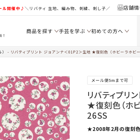
店舗情
ール開催中♪
＼リバティ 生地、編み物、刺繍、刺し子／
商品を探す
手芸を学ぶ
初めての方へ
料！
ル）
リバティプリント ジョアンナ＜01P2＞生地 ★復刻色（ホビーラホビー
メール便5mまで可
リバティプリン
★復刻色（ホビ
26SS
★2008年2月の復刻