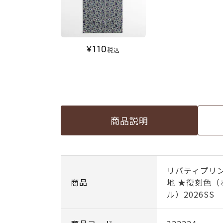
¥
110
税込
商品説明
リバティプリン
商品
地 ★復刻色
ル）2026SS