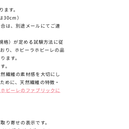
ります。
30cm）
場合は、別途メールにてご連
業規格）が定める試験方法に従
ており、ホビーラホビーレの品
おります。
です。
天然繊維の素材感を大切にし
くために、天然繊維の特徴・
ラホビーレのファブリックに
品取り寄せの表示です。