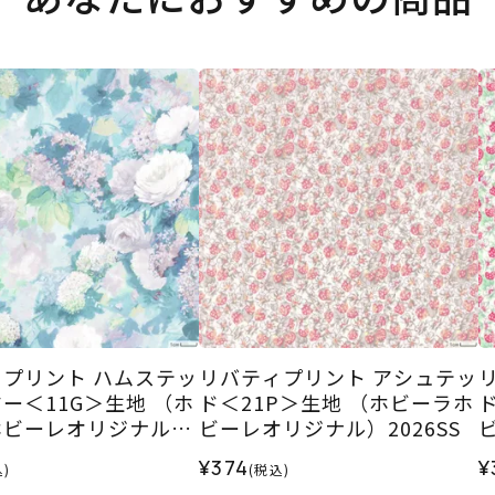
プリント ハムステッ
リバティプリント アシュテッ
ー＜11G＞生地 （ホ
ド＜21P＞生地 （ホビーラホ
ホビーレオリジナル）
ビーレオリジナル）2026SS
¥374
¥
)
(税込)