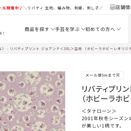
店舗情
ール開催中♪
＼リバティ 生地、編み物、刺繍、刺し子／
商品を探す
手芸を学ぶ
初めての方へ
料！
ル）
リバティプリント ジョアンナ＜30L＞生地 （ホビーラホビーレオリジナル
メール便5mまで可
リバティプリン
（ホビーラホビ
＜タナローン＞
2001年秋冬シーズ
が美しい1柄です。