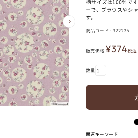
柄サイズは100％で
ーで、ブラウスやシ
す。
商品コード
322225
¥
374
販売価格
税込
関連キーワード