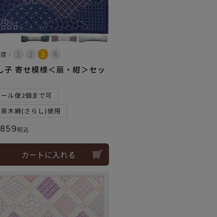
易度：
し子 寄せ模様＜扇・紺＞セッ
メール便2個まで可
和泉木綿(さらし)使用
,859
税込
カートに入れる