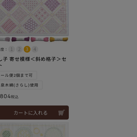
易度：
し子 寄せ模様＜斜め格子＞セ
ト
メール便2個まで可
和泉木綿(さらし)使用
,804
税込
カートに入れる