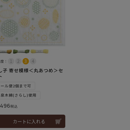
易度：
し子 寄せ模様＜丸あつめ＞セ
ト
メール便2個まで可
和泉木綿(さらし)使用
,496
税込
カートに入れる