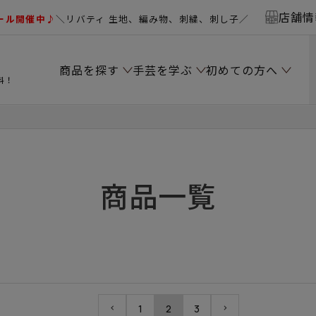
店舗情
ール開催中♪
＼リバティ 生地、編み物、刺繍、刺し子／
商品を探す
手芸を学ぶ
初めての方へ
料！
商品一覧
1
2
3