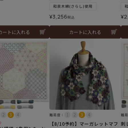
和泉木綿(さらし)使用
¥
3,256
¥
2
税込
カートに入れる
カートに入れる
難易度：
難
♪
【8/10予約】マーガレットマフ
刺