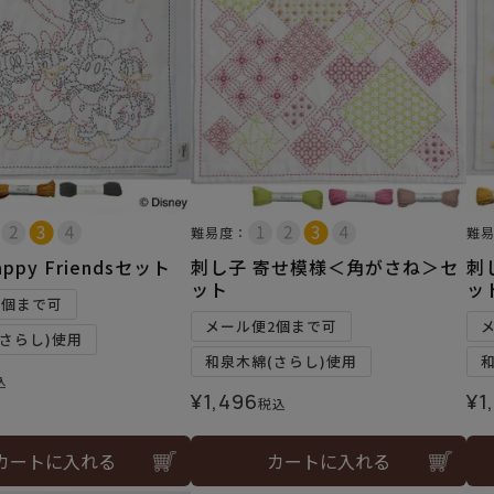
難易度：
難
ppy Friendsセット
刺し子 寄せ模様＜角がさね＞セ
刺
ット
ッ
2個まで可
メール便2個まで可
さらし)使用
和泉木綿(さらし)使用
込
¥
1,496
¥
1
税込
カートに入れる
カートに入れる