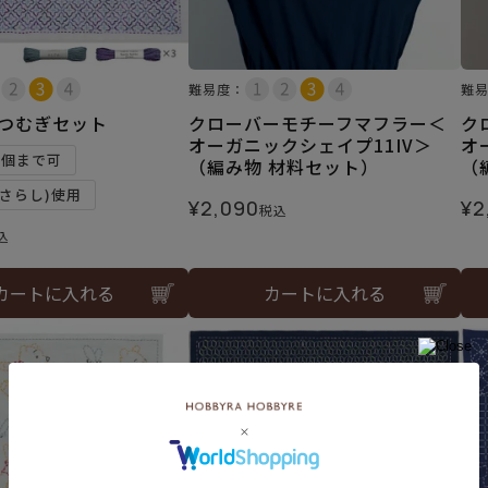
難易度：
難
花つむぎセット
クローバーモチーフマフラー＜
ク
オーガニックシェイプ11IV＞
オ
2個まで可
（編み物 材料セット）
（
さらし)使用
¥
2,090
¥
2
税込
込
カートに入れる
カートに入れる