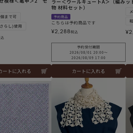
寄せ模様＜亀甲＞2 セ
ラー＜ウールキュートA＞（編み
ッ
物 材料セット）
2個まで可
予約商品
こちらは予約商品です
さらし)使用
¥
2,288
¥
2
税込
税込
予約受付期間
2026/08/01 20:00
〜
2026/08/09 17:00
カートに入れる
カートに入れる