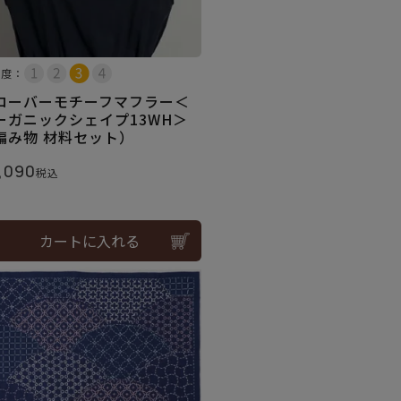
易度：
ローバーモチーフマフラー＜
ーガニックシェイプ13WH＞
編み物 材料セット）
,090
税込
カートに入れる