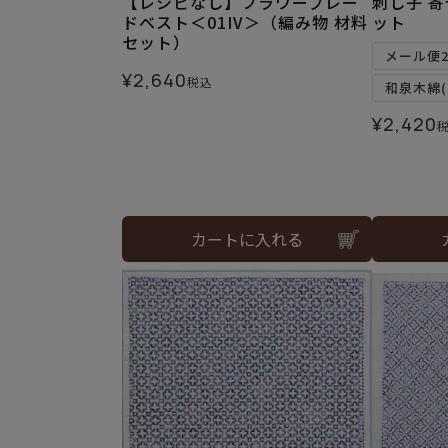
【レシピなし】フラワーブレー
刺し子 
ドベスト＜01IV＞（編み物 材料
ット
セット）
メール便
¥
2,640
税込
和泉木綿(
¥
2,420
カートに入れる