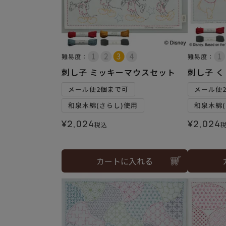
難易度：
難易度：
刺し子 ミッキーマウスセット
刺し子 
メール便2個まで可
メール便
和泉木綿(さらし)使用
和泉木綿(
¥
2,024
¥
2,024
税込
カートに入れる