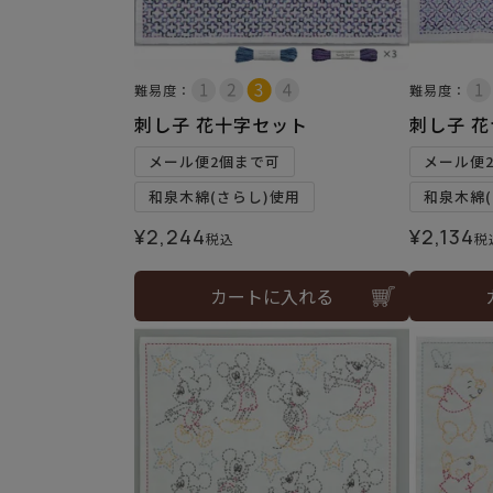
難易度：
難易度：
刺し子 花十字セット
刺し子 
メール便2個まで可
メール便
和泉木綿(さらし)使用
和泉木綿(
¥
2,244
¥
2,134
税込
税
カートに入れる