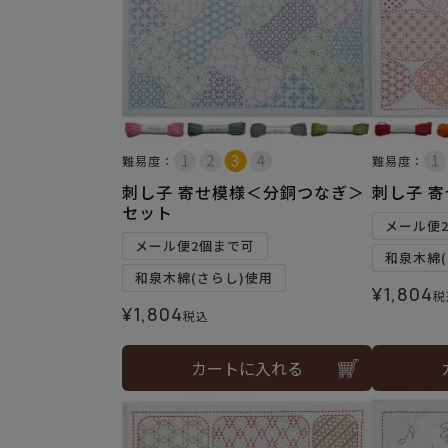
難易度：
難易度：
刺し子 寄せ模様＜分銅つなぎ＞
刺し子 
セット
メール便
メール便2個まで可
和泉木綿(
和泉木綿(さらし)使用
¥
1,804
税
¥
1,804
税込
カートに入れる