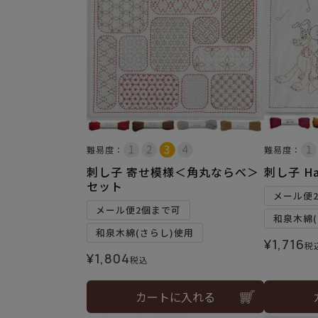
難易度：
難易度：
刺し子 寄せ模様＜角丸ならべ＞
刺し子 Ha
セット
メール便
メール便2個まで可
和泉木綿(
和泉木綿(さらし)使用
¥
1,716
税
¥
1,804
税込
カートに入れる