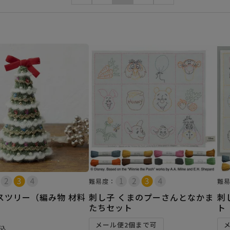
難易度：
難
スツリー（編み物 材料
刺し子 くまのプーさんとなかま
刺
たちセット
ト
メール便2個まで可
込