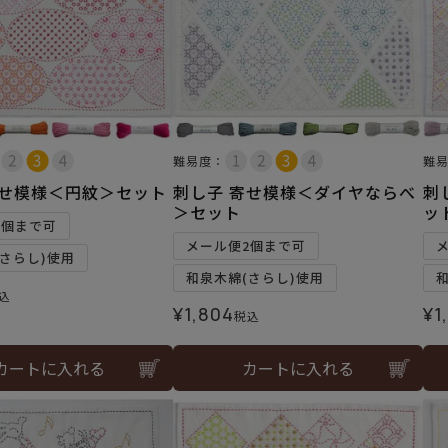
難易度：
難
寄せ模様＜円紋＞セット
刺し子 寄せ模様＜ダイヤならべ
刺
＞セット
ッ
2個まで可
メール便2個まで可
さらし)使用
和泉木綿(さらし)使用
込
¥
1,804
¥
1
税込
カートに入れる
カートに入れる