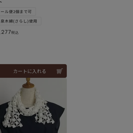
ト
メール便2個まで可
和泉木綿(さらし)使用
,277
税込
カートに入れる