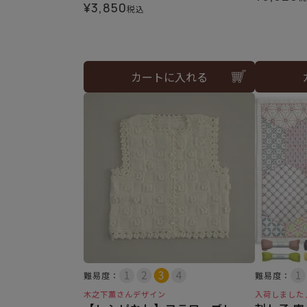
¥
3,850
税込
カートに入れる
難易度：
難易度：
木之下薫さんデザイン
入荷しました