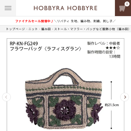
0
ファイナルセール開催中♪
＼リバティ 生地、編み物、刺繍、刺し子／
トップページ
ニット
編み図
ストール・マフラー・バッグなど服飾小物（編み図