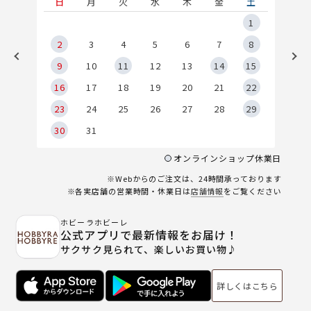
土
日
月
火
水
木
金
土
5
1
2
2
3
4
5
6
7
8
9
9
10
11
12
13
14
15
6
16
17
18
19
20
21
22
23
24
25
26
27
28
29
30
31
オンラインショップ休業日
※Webからのご注文は、24時間承っております
※各実店舗の営業時間・休業日は
店舗情報
をご覧ください
ホビーラホビーレ
公式アプリで最新情報をお届け！
サクサク見られて、楽しいお買い物♪
詳しくはこちら