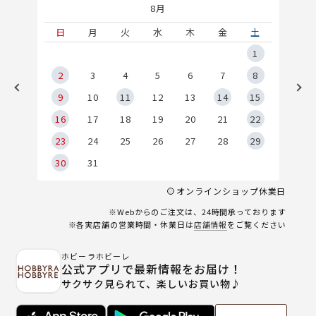
8月
土
日
月
火
水
木
金
土
5
1
2
2
3
4
5
6
7
8
9
9
10
11
12
13
14
15
6
16
17
18
19
20
21
22
23
24
25
26
27
28
29
30
31
オンラインショップ休業日
※Webからのご注文は、24時間承っております
※各実店舗の営業時間・休業日は
店舗情報
をご覧ください
ホビーラホビーレ
公式アプリで最新情報をお届け！
サクサク見られて、楽しいお買い物♪