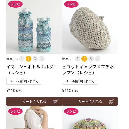
難易度：
難易度：
イマージュボトルホルダー
ピコットキャップ＜プチネ
（レシピ）
ップ＞（レシピ）
メール便10個まで可
メール便10個まで可
¥
110
¥
110
税込
税込
カートに入れる
カートに入れる