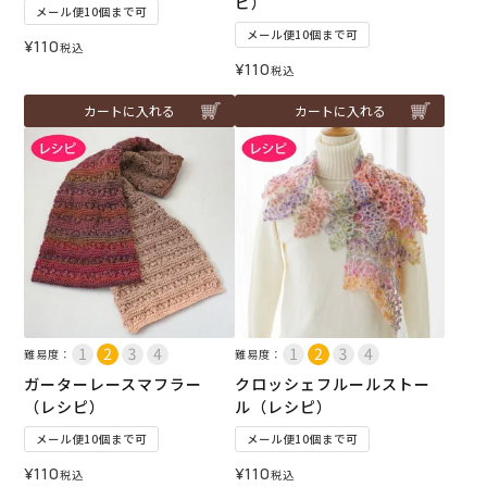
ピ）
メール便10個まで可
メール便10個まで可
¥
110
税込
¥
110
税込
カートに入れる
カートに入れる
難易度：
難易度：
ガーターレースマフラー
クロッシェフルールストー
（レシピ）
ル（レシピ）
メール便10個まで可
メール便10個まで可
¥
110
¥
110
税込
税込