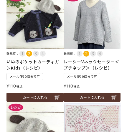
難易度：
難易度：
いぬのポケットカーディガ
レーシーVネックセーター＜
ンKids（レシピ）
プチネップ＞（レシピ）
メール便10個まで可
メール便10個まで可
¥
110
¥
110
税込
税込
カートに入れる
カートに入れる