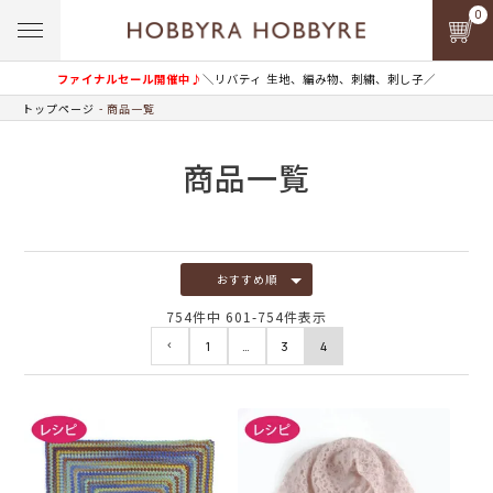
0
ファイナルセール開催中♪
＼リバティ 生地、編み物、刺繍、刺し子／
トップページ
商品一覧
商品一覧
おすすめ順
754
件中
601
-
754
件表示
1
…
3
4