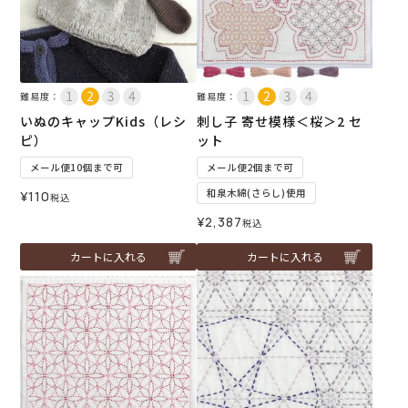
難易度：
難易度：
いぬのキャップKids（レシ
刺し子 寄せ模様＜桜＞2 セ
ピ）
ット
メール便10個まで可
メール便2個まで可
和泉木綿(さらし)使用
¥
110
税込
¥
2,387
税込
カートに入れる
カートに入れる