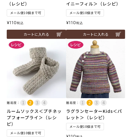
（レシピ）
イニーフィル＞（レシピ）
メール便10個まで可
メール便10個まで可
¥
110
¥
110
税込
税込
カートに入れる
カートに入れる
難易度：
難易度：
ルームソックス＜プチネッ
ラグランセーターKids＜パ
プフォープライ＞（レシ
レット＞（レシピ）
ピ）
メール便10個まで可
メール便10個まで可
¥
110
税込