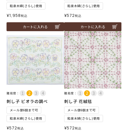
和泉木綿(さらし)使用
和泉木綿(さらし)使用
¥
1,958
¥
572
税込
税込
カートに入れる
カートに入れる
難易度：
難易度：
刺し子 ビオラの調べ
刺し子 花絨毯
メール便6個まで可
メール便6個まで可
和泉木綿(さらし)使用
和泉木綿(さらし)使用
¥
572
¥
572
税込
税込