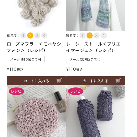
難易度：
難易度：
ローズマフラー＜モヘヤシ
レーシーストール＜ブリエ
フォン＞（レシピ）
イマージュ＞（レシピ）
メール便10個まで可
メール便10個まで可
¥
110
¥
110
税込
税込
カートに入れる
カートに入れる