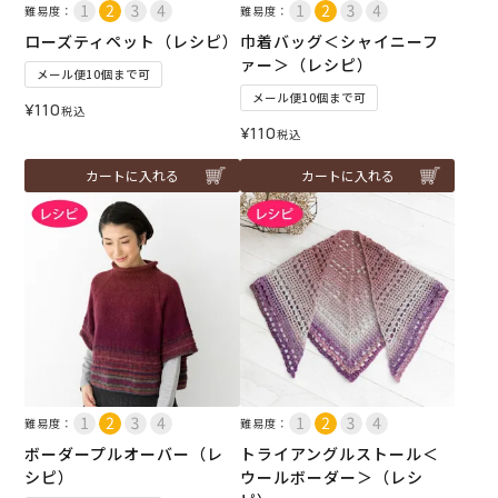
難易度：
難易度：
ローズティペット（レシピ）
巾着バッグ＜シャイニーフ
ァー＞（レシピ）
メール便10個まで可
メール便10個まで可
¥
110
税込
¥
110
税込
カートに入れる
カートに入れる
難易度：
難易度：
ボーダープルオーバー（レ
トライアングルストール＜
シピ）
ウールボーダー＞（レシ