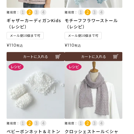
難易度：
難易度：
ギャザーカーディガンKids
モチーフフラワーストール
（レシピ）
（レシピ）
メール便10個まで可
メール便10個まで可
¥
110
¥
110
税込
税込
カートに入れる
カートに入れる
難易度：
難易度：
ベビーボンネット＆ミトン
クロッシェストール＜シャ