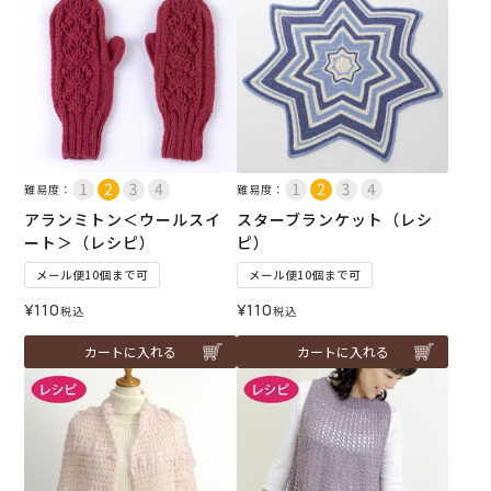
難易度：
難易度：
アランミトン＜ウールスイ
スターブランケット（レシ
ート＞（レシピ）
ピ）
メール便10個まで可
メール便10個まで可
¥
110
¥
110
税込
税込
カートに入れる
カートに入れる