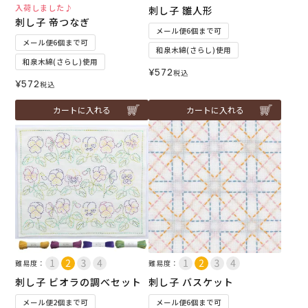
入荷しました♪
刺し子 雛人形
刺し子 帝つなぎ
メール便6個まで可
メール便6個まで可
和泉木綿(さらし)使用
和泉木綿(さらし)使用
¥
572
税込
¥
572
税込
カートに入れる
カートに入れる
難易度：
難易度：
刺し子 ビオラの調べセット
刺し子 バスケット
メール便2個まで可
メール便6個まで可