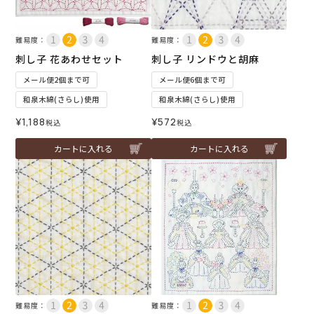
難易度：
難易度：
刺し子 花あわせセット
刺し子 リンドウと胡麻
メール便2個まで可
メール便6個まで可
和泉木綿(さらし)使用
和泉木綿(さらし)使用
¥
1,188
¥
572
税込
税込
カートに入れる
カートに入れる
難易度：
難易度：