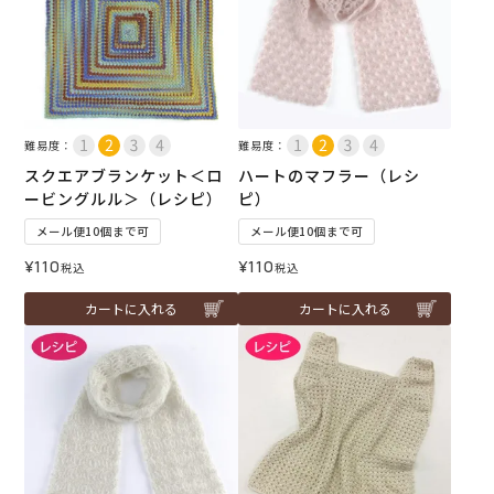
難易度：
難易度：
スクエアブランケット＜ロ
ハートのマフラー（レシ
ービングルル＞（レシピ）
ピ）
メール便10個まで可
メール便10個まで可
¥
110
¥
110
税込
税込
カートに入れる
カートに入れる