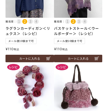
難易度：
難易度：
ラグランカーディガン＜リ
バスケットストール＜ウー
ュクス＞（レシピ）
ルボーダー＞（レシピ）
メール便10個まで可
メール便10個まで可
¥
110
¥
110
税込
税込
カートに入れる
カートに入れる