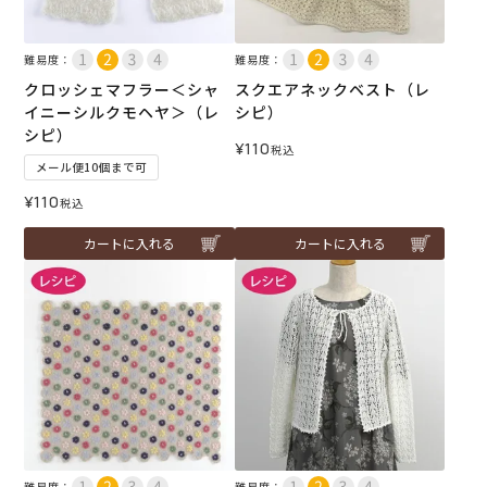
難易度：
難易度：
クロッシェマフラー＜シャ
スクエアネックベスト（レ
イニーシルクモヘヤ＞（レ
シピ）
シピ）
¥
110
税込
メール便10個まで可
¥
110
税込
カートに入れる
カートに入れる
難易度：
難易度：