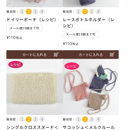
難易度：
難易度：
ドイリーポーチ（レシピ）
レースボトルホルダー（レ
シピ）
メール便10個まで可
メール便10個まで可
¥
110
税込
¥
110
税込
カートに入れる
カートに入れる
難易度：
難易度：
シングルクロススヌード＜
サコッシュ＜メルクルール