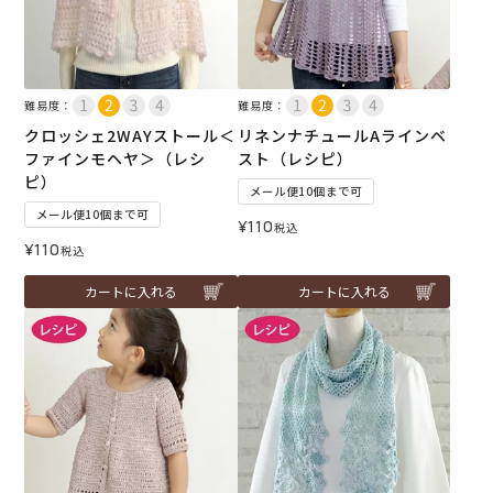
難易度：
難易度：
クロッシェ2WAYストール＜
リネンナチュールAラインベ
ファインモヘヤ＞（レシ
スト（レシピ）
ピ）
メール便10個まで可
メール便10個まで可
¥
110
税込
¥
110
税込
カートに入れる
カートに入れる