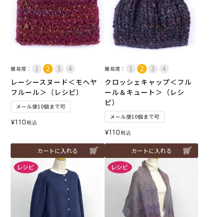
難易度：
難易度：
レーシースヌード＜モヘヤ
クロッシェキャップ＜フル
フルール＞（レシピ）
ール＆キュート＞（レシ
ピ）
メール便10個まで可
メール便10個まで可
¥
110
税込
¥
110
税込
カートに入れる
カートに入れる