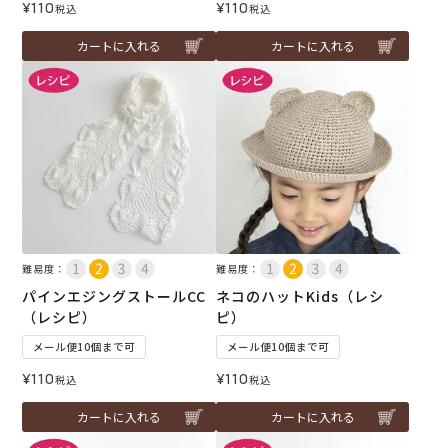
¥
110
¥
110
税込
税込
カートに入れる
カートに入れる
難易度：
難易度：
パインエジングストールCC
ネコのハットKids（レシ
（レシピ）
ピ）
メール便10個まで可
メール便10個まで可
¥
110
¥
110
税込
税込
カートに入れる
カートに入れる