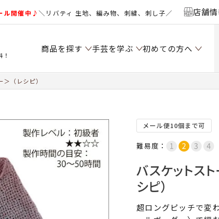
店舗情
ール開催中♪
＼リバティ 生地、編み物、刺繍、刺し子／
商品を探す
手芸を学ぶ
初めての方へ
料！
ー＞（レシピ）
メール便10個まで可
難易度：
バスケットス
シピ）
超ロングピッチで変