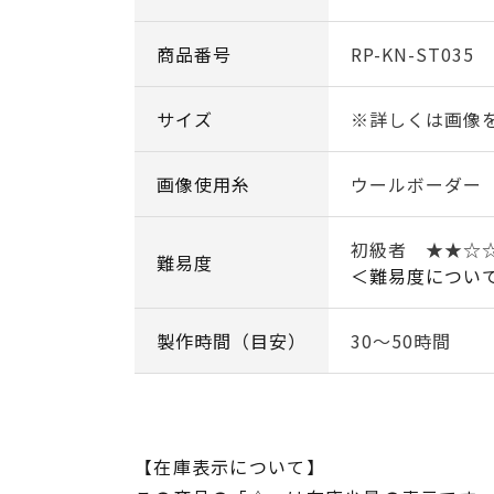
商品番号
RP-KN-ST035
サイズ
※詳しくは画像
画像使用糸
ウールボーダー
初級者 ★★
難易度
＜難易度につい
製作時間（目安）
30～50時間
【在庫表示について】