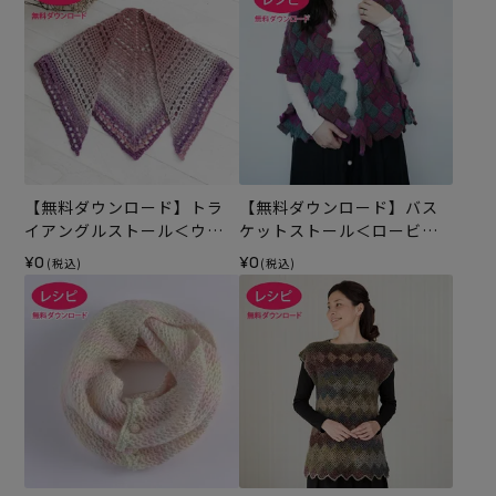
【無料ダウンロード】トラ
【無料ダウンロード】バス
イアングルストール＜ウー
ケットストール＜ロービン
ルボーダー＞（レシピ）
グキッス＞（レシピ）
¥0
¥0
(税込)
(税込)