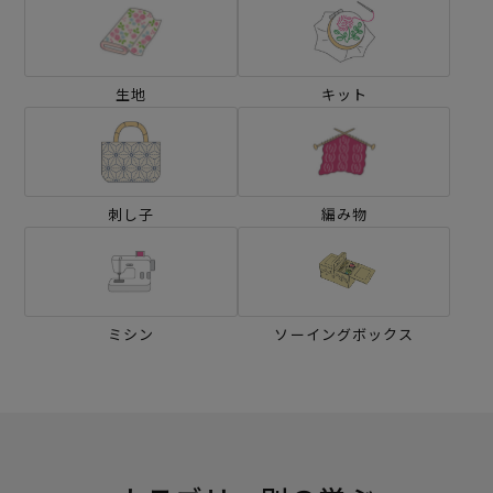
生地
キット
刺し子
編み物
ミシン
ソーイングボックス