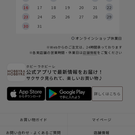
6
16
17
18
19
20
21
22
23
24
25
26
27
28
29
30
31
オンラインショップ休業日
※Webからのご注文は、24時間承っております
※各実店舗の営業時間・休業日は
店舗情報
をご覧ください
ホビーラホビーレ
公式アプリで最新情報をお届け！
サクサク見られて、楽しいお買い物♪
詳しくはこちら
お買い物ガイド
マイページ
お問い合わせ - よくあるご質問
店舗情報