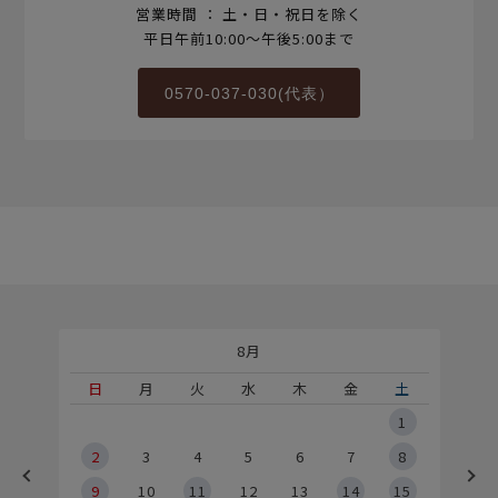
営業時間 ： 土・日・祝日を除く
平日午前10:00～午後5:00まで
0570-037-030(代表）
8月
土
日
月
火
水
木
金
土
5
1
2
2
3
4
5
6
7
8
9
9
10
11
12
13
14
15