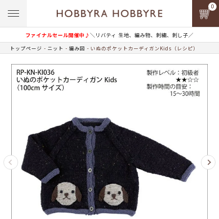
0
ファイナルセール開催中♪
＼リバティ 生地、編み物、刺繍、刺し子／
トップページ
ニット
編み図
いぬのポケットカーディガンKids（レシピ）