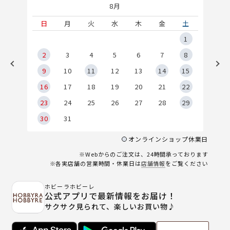
8月
土
日
月
火
水
木
金
土
5
1
2
2
3
4
5
6
7
8
9
9
10
11
12
13
14
15
6
16
17
18
19
20
21
22
23
24
25
26
27
28
29
30
31
オンラインショップ休業日
※Webからのご注文は、24時間承っております
※各実店舗の営業時間・休業日は
店舗情報
をご覧ください
ホビーラホビーレ
公式アプリで最新情報をお届け！
サクサク見られて、楽しいお買い物♪