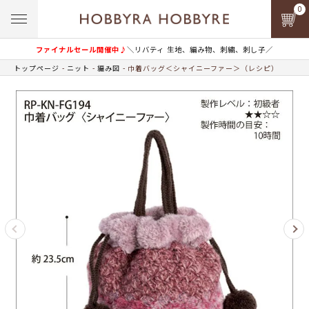
0
ファイナルセール開催中♪
＼リバティ 生地、編み物、刺繍、刺し子／
トップページ
ニット
編み図
巾着バッグ＜シャイニーファー＞（レシピ）