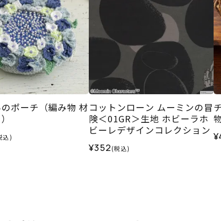
のポーチ（編み物 材
コットンローン ムーミンの冒
ト）
険＜01GR＞生地 ホビーラホ
ビーレデザインコレクション
¥
税込)
¥352
(税込)