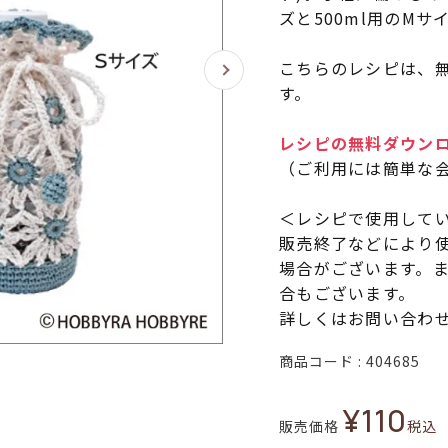
ズと500ml用のMサ
こちらのレシピは、無
す。
レシピの無料ダウン
（ご利用には簡単な
＜レシピで使用して
販売終了などにより
場合がございます。
合もございます。
詳しくはお問い合わ
商品コード
404685
¥
110
販売価格
税込