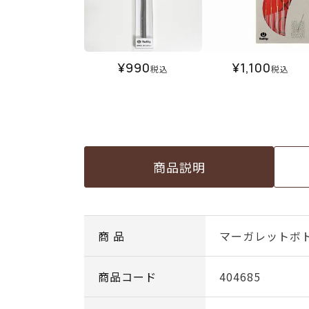
¥
990
¥
1,100
税込
税込
商品説明
商 品
マーガレットボ
商品コード
404685