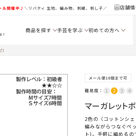
店舗情
ール開催中♪
＼リバティ 生地、編み物、刺繍、刺し子／
商品を探す
手芸を学ぶ
初めての方へ
料！
ピ）
メール便10個まで可
難易度：
マーガレットボ
2色の〈コットンシ
編みながらつなぐペ
ト)。手軽に編めるの