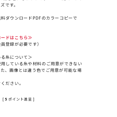
イズです。
料ダウンロードPDFのカラーコピーで
ロードはこちら≫
会員登録が必要です）
いる糸について＞
使用している糸や材料のご用意ができない
また、画像とは違う色でご用意が可能な場
せください。
[
5
ポイント進呈 ]