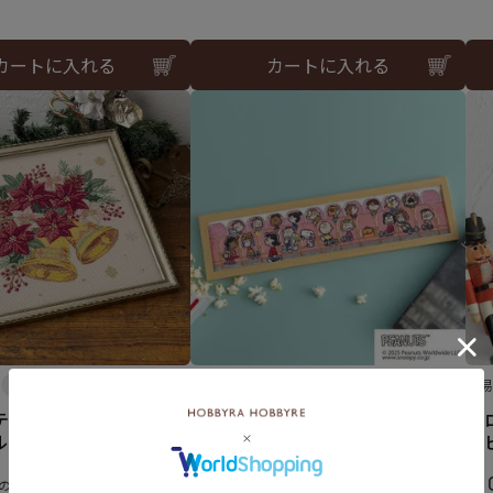
カートに入れる
カートに入れる
難易度：
難
テッチフレーム＜クリ
クロスステッチフレーム＜PEA
ク
ルのアレンジ＞
NUTS THEATER＞
ー
¥
11,000
¥
1
のところ
税込