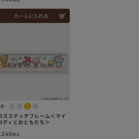
カートに入れる
易度：
ロスステッチフレーム＜マイ
ロディとおともだち＞
,240
税込