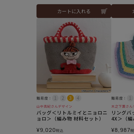
カートに入れる
難易度：
難易度：
山中真紀さんデザイン
木之下薫さん
バッグ＜リトルミイとニョロニ
リングバ
ョロ＞（編み物 材料セット）
4X＞（編
¥
9,020
¥
8,987
税込