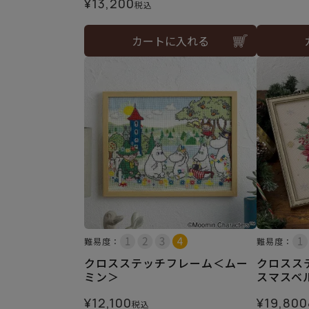
¥
13,200
税込
カートに入れる
難易度：
難易度：
クロスステッチフレーム＜ムー
クロスス
ミン＞
スマスベ
¥
12,100
¥
19,800
税込