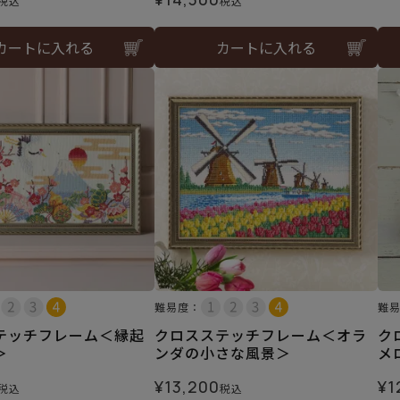
税込
税込
カートに入れる
カートに入れる
難易度：
難
テッチフレーム＜縁起
クロスステッチフレーム＜オラ
ク
＞
ンダの小さな風景＞
メ
¥
13,200
¥
1
税込
税込