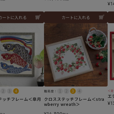
¥
1
カートに入れる
カートに入れる
＜定
難易度：
エ
テッチフレーム＜皐月
クロスステッチフレーム＜stra
¥
1
wberry wreath＞
¥
14,300