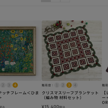
難易度：
難
テッチフレーム＜ひま
クリスマスリーフブランケット
【
＞
（編み物 材料セット）
ー
O
¥
15,400
税込
税込