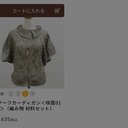
カートに入れる
易度：
チーフカーディガン＜咲霞01
E＞（編み物 材料セット）
,635
税込