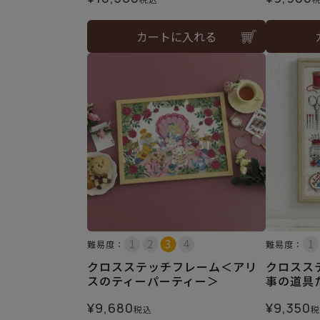
カートに入れる
難易度：
難易度：
クロスステッチフレーム＜アリ
クロスス
スのティーパーティー＞
事の道具
¥
9,680
¥
9,350
税込
税