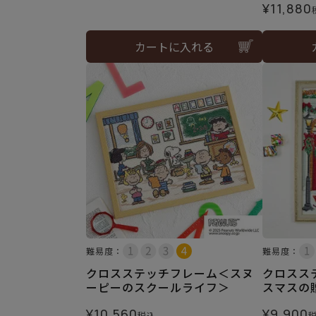
¥
11,880
カートに入れる
難易度：
難易度：
クロスステッチフレーム＜スヌ
クロスス
ーピーのスクールライフ＞
スマスの
¥
10,560
¥
9,900
税込