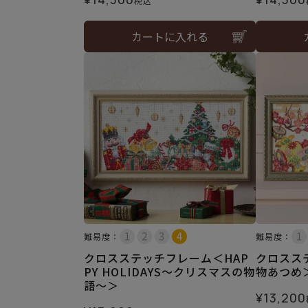
税込
カートに入れる
難易度：
難易度：
クロスステッチフレーム＜HAP
クロスス
PY HOLIDAYS～クリスマスの物
物あつめ
語～＞
¥
13,200