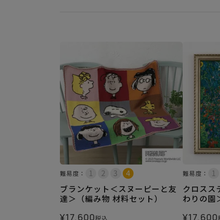
難易度：
難易度：
ブランケット＜スヌーピーと友
クロスス
達＞（編み物 材料セット）
わりの園
¥
17,600
¥
17,600
税込