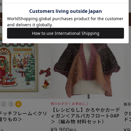
税込
カートに入れる
カートに入れる
残りわずか！お早めに♪
難
【レシピなし】かろやかカーデ
テッチフレーム＜クリ
ク
ィガン＜アルパカフロート04P
贈りもの＞
ド
＞（編み物 材料セット）
¥
9,900
¥
9
税込
税込