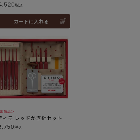
4,520
税込
カートに入れる
番商品＞
ティモ レッドかぎ針セット
3,750
税込