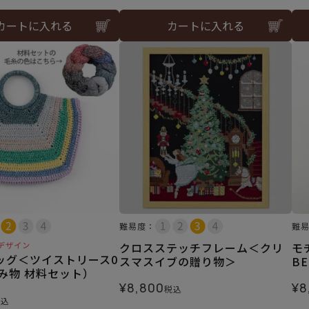
カートに入れる
カートに入れる
難易度：
難
デザイン
クロスステッチフレーム＜クリ
モ
ッグ＜ツイストリース0
スマスイブの贈り物＞
B
み物 材料セット）
¥
8,800
¥
8
税込
税込