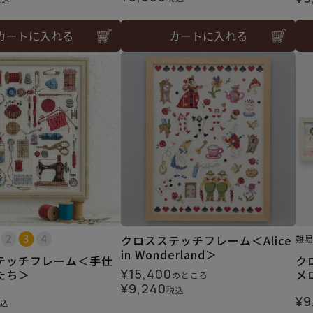
カートに入れる
カートに入れる
クロスステッチフレーム＜Alice
難
in Wonderland＞
テッチフレーム＜手仕
ク
¥
15,400
たち＞
メ
のところ
¥
9,240
税込
¥
9
込