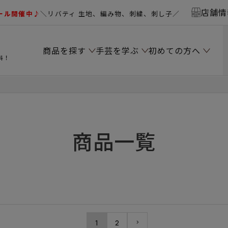
店舗情
ール開催中♪
＼リバティ 生地、編み物、刺繍、刺し子／
商品を探す
手芸を学ぶ
初めての方へ
料！
商品一覧
1
2