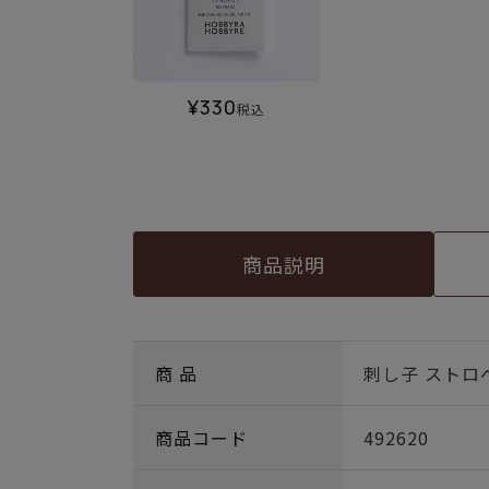
¥
330
税込
商品説明
商 品
刺し子 ストロ
商品コード
492620