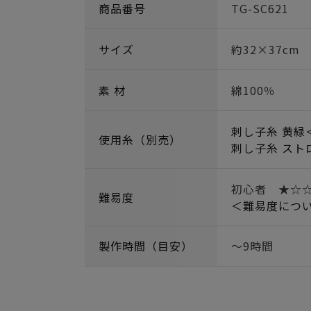
商品番号
TG-SC621
サイズ
約32×37cm
素 材
綿100％
刺し子糸 黄緑＜
使用糸（別売）
刺し子糸 スト
初心者 ★☆
難易度
＜難易度につ
製作時間（目安）
～9時間