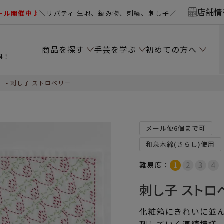
店舗情
ール開催中♪
＼リバティ 生地、編み物、刺繍、刺し子／
商品を探す
手芸を学ぶ
初めての方へ
料！
）
刺し子 ストロベリー
メール便6個まで可
和泉木綿(さらし)使用
難易度：
刺し子 ストロ
化粧箱にきれいに並