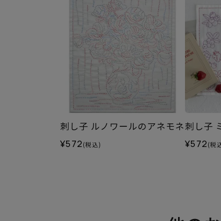
刺し子 ルノワールのアネモネ
刺し子 
¥572
¥572
(税込)
(税