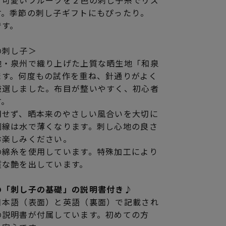
。可愛いフルーツを２色の刺し子糸でリズ
す。季節の刺し子ギフトにもぴったり。
です。
の刺し子＞
地・泉州で織り上げた上質な晒生地「和泉
ます。何度もの試作を重ね、針通りがよく
厳選しました。布目が整いやすく、初心者
す。
用せず、晒本来のやさしい風合いを大切に
刷線は水で薄くなります。刺し心地の良さ
お楽しみください。
の綿糸を使用しています。特殊加工により
質な艶を出しています。
の「刺し子の基礎」の説明書付き♪
日本語（表面）と英語（裏面）で記載され
の説明書が付属しています。初めての方