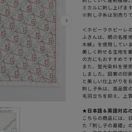
刺していく連続模様
ミカルに刺し上げま
※刺し子糸は別売り
＜ホビーラホビーレ
ふきんは、晒の名産
木綿」を使用してい
美しく刺せる生地を
の方にもおすすめで
また、蛍光染料を使
しました。図案の印
と美しい仕上がりを
刺し子糸は、高品質
毛羽立ちを抑え、上
★日本語＆英語対応
こちらの商品には、
た『刺し子の基礎』