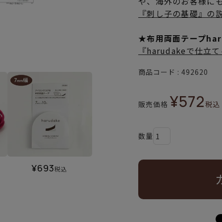
や、海外のお客様に
『刺し子の基礎』の
★布用両面テープha
『harudakeで仕
商品コード
492620
¥
572
販売価格
税込
¥
693
税込