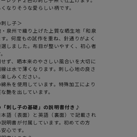
リーレッド２色の刺し子糸で仕上げます。
るくなりそうな愛らしい柄です。
の刺し子＞
地・泉州で織り上げた上質な晒生地「和泉
ます。何度もの試作を重ね、針通りがよく
厳選しました。布目が整いやすく、初心者
す。
用せず、晒本来のやさしい風合いを大切に
刷線は水で薄くなります。刺し心地の良さ
お楽しみください。
の綿糸を使用しています。特殊加工により
質な艶を出しています。
の「刺し子の基礎」の説明書付き♪
日本語（表面）と英語（裏面）で記載され
の説明書が付属しています。初めての方
も安心です。