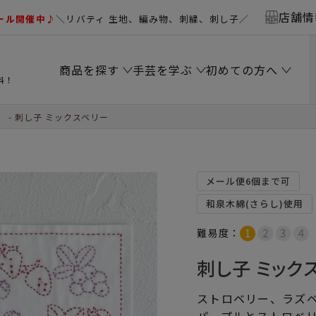
店舗情
ール開催中♪
＼リバティ 生地、編み物、刺繍、刺し子／
商品を探す
手芸を学ぶ
初めての方へ
料！
）
刺し子 ミックスベリー
メール便6個まで可
和泉木綿(さらし)使用
難易度：
刺し子 ミック
ストロベリー、ラズ