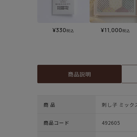
¥
330
¥
11,000
税込
税込
商品説明
商 品
刺し子 ミック
商品コード
492605