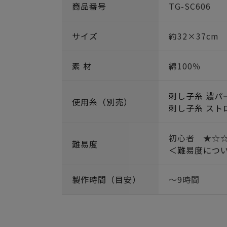
商品番号
TG-SC606
サイズ
約32×37cm
素 材
綿100％
刺し子糸 濃パ
使用糸（別売）
刺し子糸 スト
初心者 ★☆
難易度
＜難易度につ
製作時間（目安）
～9時間