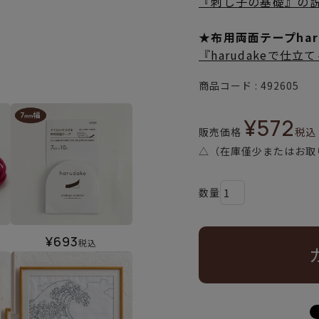
『刺し子の基礎』の
★布用両面テープha
『harudakeで仕
商品コード
492605
¥
572
販売価格
税込
△（在庫僅少またはお取
¥
693
税込