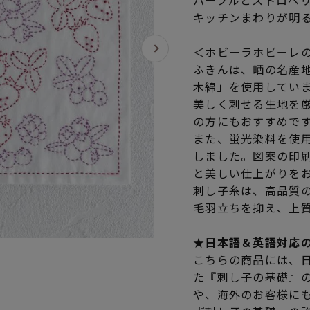
パープルとストロベ
キッチンまわりが明
＜ホビーラホビーレ
ふきんは、晒の名産
木綿」を使用してい
美しく刺せる生地を
の方にもおすすめで
また、蛍光染料を使
しました。図案の印
と美しい仕上がりを
刺し子糸は、高品質
毛羽立ちを抑え、上
★日本語＆英語対応
こちらの商品には、
た『刺し子の基礎』
や、海外のお客様に