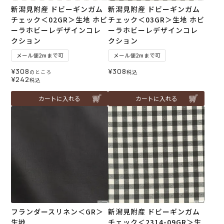
新潟見附産 ドビーギンガム
新潟見附産 ドビーギンガム
チェック＜02GR＞生地 ホビ
チェック＜03GR＞生地 ホビ
ーラホビーレデザインコレ
ーラホビーレデザインコレ
クション
クション
メール便2mまで可
メール便2mまで可
¥
308
¥
308
のところ
税込
¥
242
税込
カートに入れる
カートに入れる
フランダースリネン＜GR＞
新潟見附産 ドビーギンガム
生地
チェック＜2314-09GR＞生