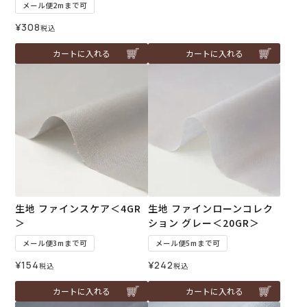
メール便2mまで可
¥
308
税込
カートに入れる
カートに入れる
生地 ファインスケア＜4GR
生地 ファインローンコレク
＞
ション グレー＜20GR＞
メール便3mまで可
メール便5mまで可
¥
154
¥
242
税込
税込
カートに入れる
カートに入れる