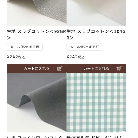
生地 スラブコットン＜98GR
生地 スラブコットン＜104G
＞
R＞
メール便2mまで可
メール便2mまで可
¥
242
¥
242
税込
税込
カートに入れる
カートに入れる
生地 ファインローンコレク
新潟見附産 ドビーギンガム