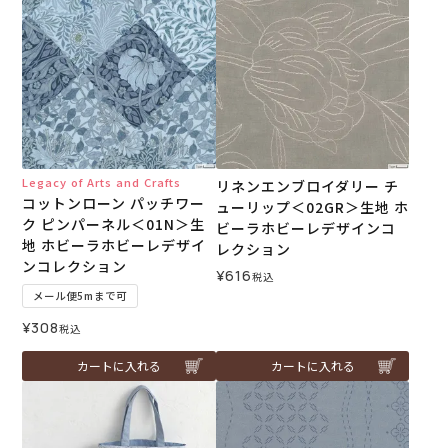
Legacy of Arts and Crafts
リネンエンブロイダリー チ
コットンローン パッチワー
ューリップ＜02GR＞生地 ホ
ク ピンパーネル＜01N＞生
ビーラホビーレデザインコ
地 ホビーラホビーレデザイ
レクション
ンコレクション
¥
616
税込
メール便5mまで可
¥
308
税込
カートに入れる
カートに入れる