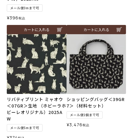
メール便3mまで可
¥
396
税込
カートに入れる
カートに入れる
リバティプリント ミャオウ
ショッピングバッグ＜39GR
＜07GR＞生地 （ホビーラホ
7＞（材料セット）
ビーレオリジナル）2025A
メール便1個まで可
W
¥
3,476
税込
メール便5mまで可
¥
374
税込