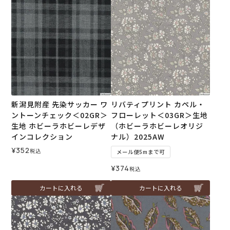
新潟見附産 先染サッカー ワ
リバティプリント カペル・
ントーンチェック＜02GR＞
フローレット＜03GR＞生地
生地 ホビーラホビーレデザ
（ホビーラホビーレオリジ
インコレクション
ナル）2025AW
¥
352
税込
メール便5mまで可
¥
374
税込
カートに入れる
カートに入れる