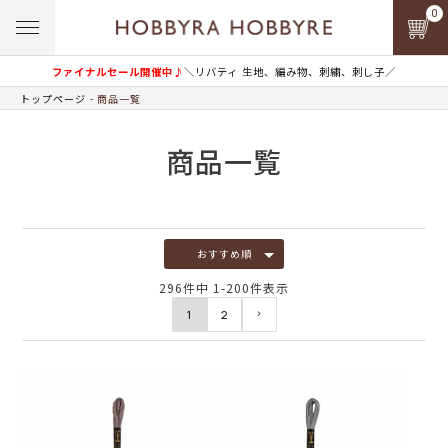
0
ファイナルセール開催中♪
＼リバティ 生地、編み物、刺繍、刺し子／
トップページ
商品一覧
商品一覧
おすすめ順
296
件中
1
-
200
件表示
1
2