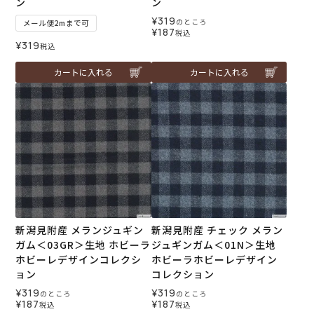
ン
ン
¥
319
のところ
メール便2mまで可
¥
187
税込
¥
319
税込
カートに入れる
カートに入れる
新潟見附産 メランジュギン
新潟見附産 チェック メラン
ガム＜03GR＞生地 ホビーラ
ジュギンガム＜01N＞生地
ホビーレデザインコレクシ
ホビーラホビーレデザイン
ョン
コレクション
¥
319
¥
319
のところ
のところ
¥
187
¥
187
税込
税込