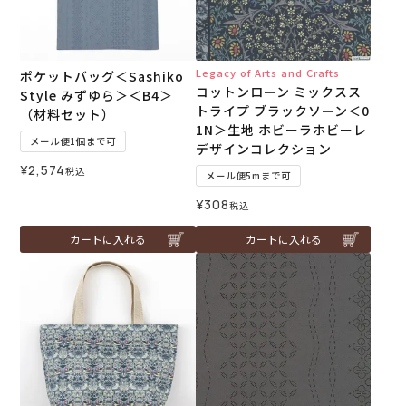
Legacy of Arts and Crafts
ポケットバッグ＜Sashiko
コットンローン ミックスス
Style みずゆら＞＜B4＞
トライプ ブラックソーン＜0
（材料セット）
1N＞生地 ホビーラホビーレ
メール便1個まで可
デザインコレクション
¥
2,574
税込
メール便5mまで可
¥
308
税込
カートに入れる
カートに入れる