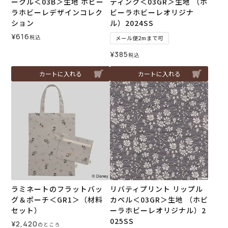
ークル＜03B＞生地 ホビー
ティンク＜03GR＞生地 （ホ
ラホビーレデザインコレク
ビーラホビーレオリジナ
ション
ル）2024SS
¥
616
税込
メール便2mまで可
¥
385
税込
カートに入れる
カートに入れる
ラミネートのフラットバッ
リバティプリント リップル
グ＆ポーチ＜GR1＞（材料
カペル＜03GR＞生地 （ホビ
セット）
ーラホビーレオリジナル）2
025SS
¥
2,420
のところ