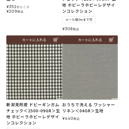
地 ホビーラホビーレデザイ
¥
352
のところ
ンコレクション
¥
209
税込
メール便2mまで可
¥
308
税込
カートに入れる
カートに入れる
新潟見附産 ドビーギンガム
おうちで洗える ワッシャー
チェック＜2500-09GR＞生
リネン＜04GR＞生地
地 ホビーラホビーレデザイ
¥
440
税込
ンコレクション