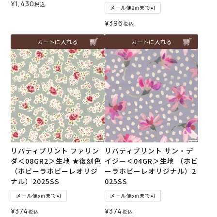
¥
1,430
税込
メール便2mまで可
¥
396
税込
カートに入れる
カートに入れる
リバティプリント ファリン
リバティプリント サン・デ
ダ＜08GR2＞生地 ★復刻色
イジー＜04GR＞生地 （ホビ
（ホビーラホビーレオリジ
ーラホビーレオリジナル）2
ナル）2025SS
025SS
メール便5mまで可
メール便5mまで可
¥
374
¥
374
税込
税込