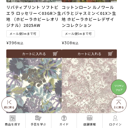
リバティプリント ソフトビ
コットンローン ルノワール
エラ ロッセリー＜03GR＞生
バラとジャスミン＜01X＞生
地 （ホビーラホビーレオリ
地 ホビーラホビーレデザイ
ジナル）2025AW
ンコレクション
メール便3mまで可
メール便5mまで可
¥
396
¥
308
税込
税込
カートに入れる
カートに入れる
リリヤン
フェア
前に戻る
上に戻る
リバティプリント アンジェ
リバティプリント パトリッ
リカ・ガーラ＜04GR2＞生
ク・ゴードン＜14P＞生地
商品を探す
手芸を学ぶ
ガイド
店舗情報
ログイン