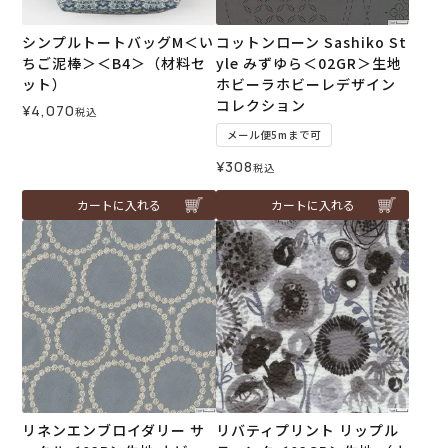
シンプルトートバッグM＜い
コットンローン Sashiko St
ちご泥棒＞＜B4＞（材料セ
yle みずゆら＜02GR＞生地
ット）
ホビーラホビーレデザイン
コレクション
¥
4,070
税込
メール便5mまで可
¥
308
税込
カートに入れる
カートに入れる
リネンエンブロイダリー サ
リバティプリント リップル