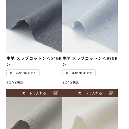
生地 スラブコットン＜54GR
生地 スラブコットン＜97GR
＞
＞
メール便2mまで可
メール便2mまで可
¥
242
¥
242
税込
税込
カートに入れる
カートに入れる