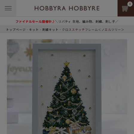
0
ファイナルセール開催中♪
＼リバティ 生地、編み物、刺繍、刺し子／
トップページ
キット
刺繍キット
クロスステッチフレーム＜ノエルツリー＞