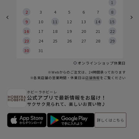
5
1
2
2
3
4
5
6
7
8
9
9
10
11
12
13
14
15
6
16
17
18
19
20
21
22
23
24
25
26
27
28
29
30
31
オンラインショップ休業日
※Webからのご注文は、24時間承っております
※各実店舗の営業時間・休業日は
店舗情報
をご覧ください
ホビーラホビーレ
公式アプリで最新情報をお届け！
サクサク見られて、楽しいお買い物♪
詳しくはこちら