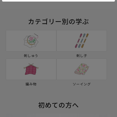
カテゴリー別の学ぶ
刺しゅう
刺し子
編み物
ソーイング
初めての方へ