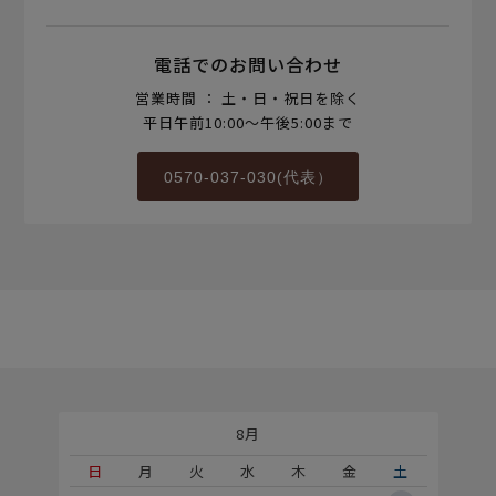
電話でのお問い合わせ
営業時間 ： 土・日・祝日を除く
平日午前10:00～午後5:00まで
0570-037-030(代表）
8月
土
日
月
火
水
木
金
土