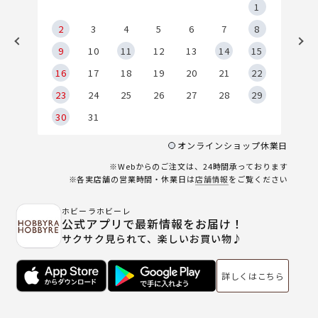
5
1
2
2
3
4
5
6
7
8
9
9
10
11
12
13
14
15
6
16
17
18
19
20
21
22
23
24
25
26
27
28
29
30
31
オンラインショップ休業日
※Webからのご注文は、24時間承っております
※各実店舗の営業時間・休業日は
店舗情報
をご覧ください
ホビーラホビーレ
公式アプリで最新情報をお届け！
サクサク見られて、楽しいお買い物♪
詳しくはこちら