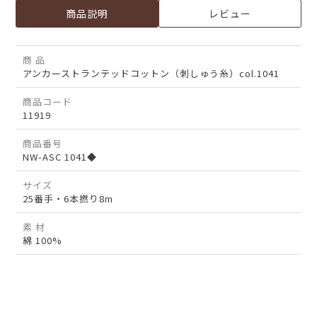
商品説明
レビュー
商 品
アンカーストランテッドコットン（刺しゅう糸）col.1041
商品コード
11919
商品番号
NW-ASC 1041◆
サイズ
25番手・6本撚り8m
素 材
綿 100%