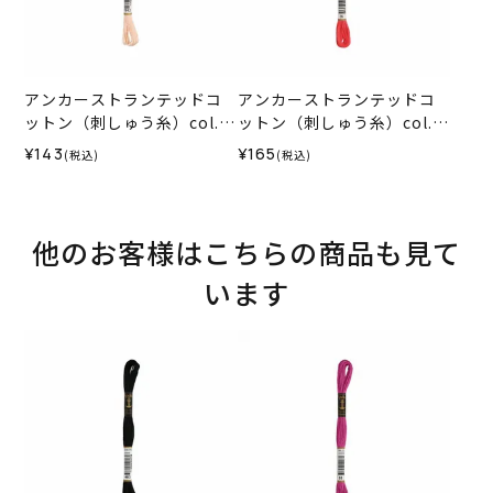
アンカーストランテッドコ
アンカーストランテッドコ
ットン（刺しゅう糸）col.1
ットン（刺しゅう糸）col.0
012
035
¥143
¥165
(税込)
(税込)
他のお客様はこちらの商品も見て
います