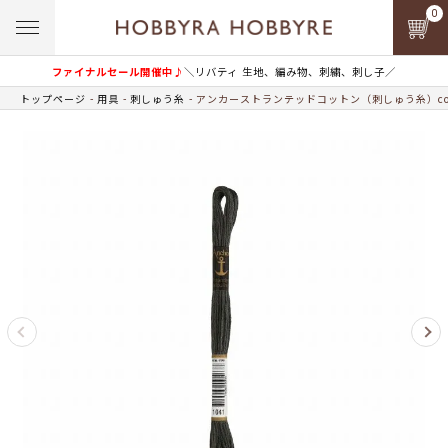
0
ファイナルセール開催中♪
＼リバティ 生地、編み物、刺繍、刺し子／
トップページ
用具
刺しゅう糸
アンカーストランテッドコットン（刺しゅう糸）col.