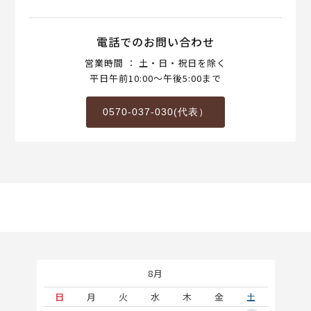
電話でのお問い合わせ
営業時間 ： 土・日・祝日を除く
平日午前10:00～午後5:00まで
0570-037-030(代表）
8月
土
日
月
火
水
木
金
土