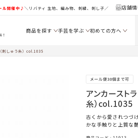
店舗情
ール開催中♪
＼リバティ 生地、編み物、刺繍、刺し子／
商品を探す
手芸を学ぶ
初めての方へ
料！
しゅう糸）col.1035
メール便30個まで可
アンカーストラ
糸）col.1035
古くから愛されつづけ
かな手触りと上質な
商品コード
11913