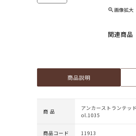
画像拡大
関連商品
商品説明
アンカーストランテッ
商 品
ol.1035
商品コード
11913