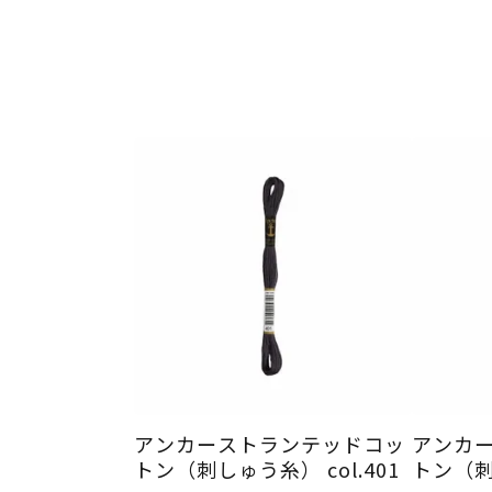
アンカーストランテッドコッ
アンカ
トン（刺しゅう糸） col.401
トン（刺し