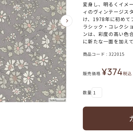
変身し、明るくイメー
ィのヴィンテージス
け、1978年に初め
ラシック・コレクシ
ンは、彩度の高い色
に新たな一面を加え
商品コード
322015
¥
374
販売価格
税込