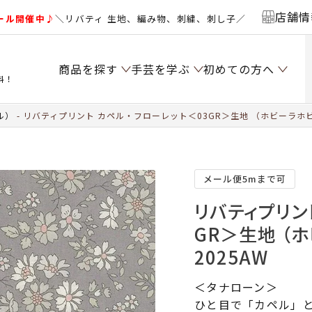
店舗情
ール開催中♪
＼リバティ 生地、編み物、刺繍、刺し子／
商品を探す
手芸を学ぶ
初めての方へ
料！
ル）
リバティプリント カペル・フローレット＜03GR＞生地 （ホビーラホビ
メール便5mまで可
リバティプリン
GR＞生地 （
2025AW
＜タナローン＞
ひと目で「カペル」