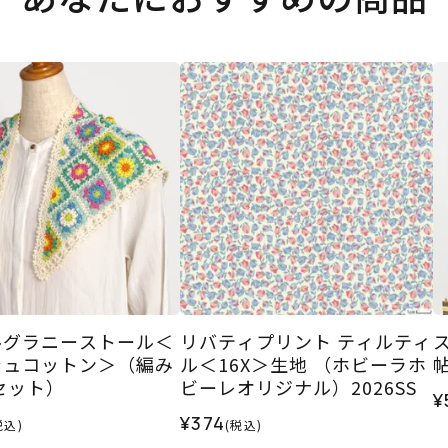
ルグラニーストール＜
リバティプリント ティルティ
シュコットン＞（編み
ル＜16X＞生地 （ホビーラホ
セット）
ビーレオリジナル）2026SS
¥
¥374
税込)
(税込)