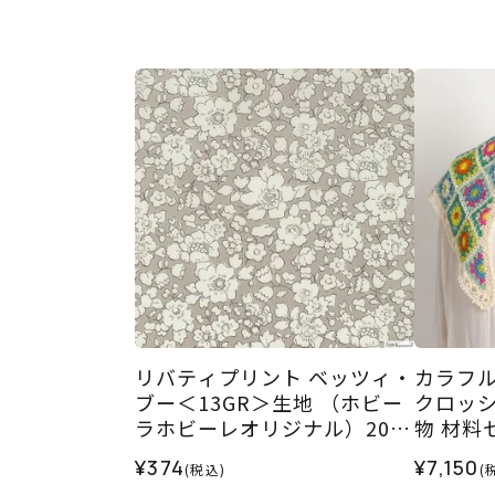
リバティプリント ベッツィ・
カラフ
ブー＜13GR＞生地 （ホビー
クロッ
ラホビーレオリジナル）2026
物 材料
SS
¥374
¥7,150
(税込)
(