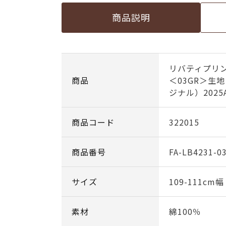
商品説明
リバティプリ
商品
＜03GR＞生
ジナル）2025
商品コード
322015
商品番号
FA-LB4231-0
サイズ
109-111cm
素材
綿100％