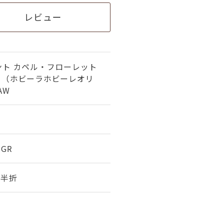
レビュー
ント カペル・フローレット
地 （ホビーラホビーレオリ
AW
3GR
幅 半折