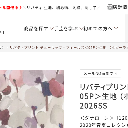
店舗情
ール開催中♪
＼リバティ 生地、編み物、刺繍、刺し子／
商品を探す
手芸を学ぶ
初めての方へ
料！
ル）
リバティプリント チューリップ・フィールズ＜05P＞生地 （ホビーラホ
メール便5mまで可
リバティプリン
05P＞生地 
2026SS
＜タナローン＞（12
2020年春夏コレク