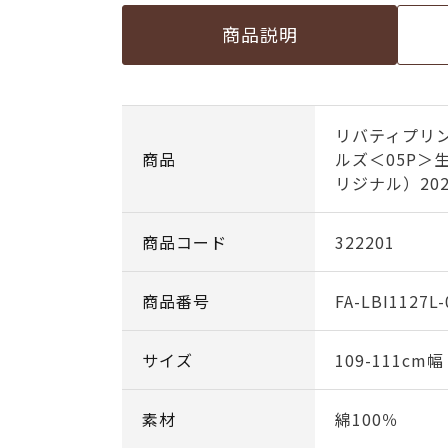
商品説明
リバティプリ
商品
ルズ＜05P＞
リジナル）202
商品コード
322201
商品番号
FA-LBI1127L-
サイズ
109-111cm
素材
綿100％