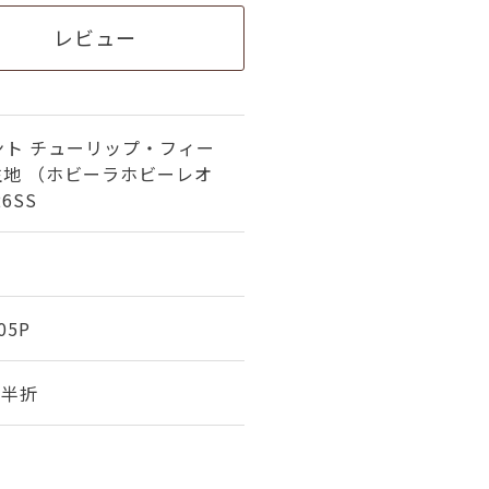
レビュー
ント チューリップ・フィー
生地 （ホビーラホビーレオ
6SS
05P
幅 半折