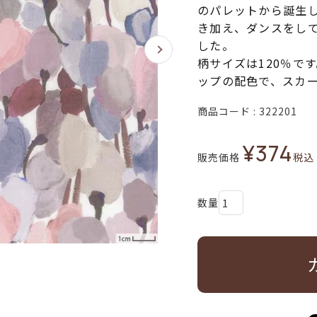
のパレットから誕生
き加え、ダンスをし
した。
柄サイズは120％で
ップの配色で、スカ
商品コード
322201
¥
374
販売価格
税込