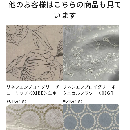
他のお客様はこちらの商品も見て
います
リネンエンブロイダリー チ
リネンエンブロイダリー ボ
ューリップ＜01BE＞生地 ホ
タニカルフラワー＜01GR＞
ビーラホビーレデザインコ
生地 ホビーラホビーレデザ
¥616
¥616
(税込)
(税込)
レクション
インコレクション