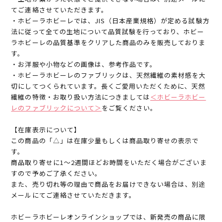
てご連絡させていただきます。
・ホビーラホビーレでは、JIS（日本産業規格）が定める試験方
法に従って全ての生地について品質試験を行っており、ホビー
ラホビーレの品質基準をクリアした商品のみを販売しておりま
す。
・お洋服や小物などの画像は、参考作品です。
・ホビーラホビーレのファブリックは、天然繊維の素材感を大
切にしてつくられています。長くご愛用いただくために、天然
繊維の特徴・お取り扱い方法につきましては
＜ホビーラホビー
レのファブリックについて＞
をご覧ください。
【在庫表示について】
この商品の「△」は在庫少量もしくは商品取り寄せの表示で
す。
商品取り寄せに1～2週間ほどお時間をいただく場合がございま
すので予めご了承ください。
また、売り切れ等の理由で商品をお届けできない場合は、別途
メールにてご連絡させていただきます。
ホビーラホビーレオンラインショップでは、新発売の商品に限