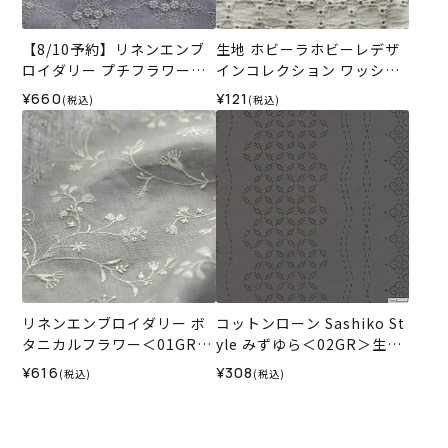
【8/10予約】リネンエンブ
生地 ホビーラホビーレデザ
ロイダリー プチフラワー＜0
インコレクション ワッシャ
2GR＞生地 ホビーラホビー
ーレース リトルサークル＜0
¥660
¥121
(税込)
(税込)
レデザインコレクション
2GR＞
リネンエンブロイダリー ボ
コットンローン Sashiko St
タニカルフラワー＜01GR＞
yle みずゆら＜02GR＞生地
生地 ホビーラホビーレデザ
ホビーラホビーレデザイン
¥616
¥308
(税込)
(税込)
インコレクション
コレクション