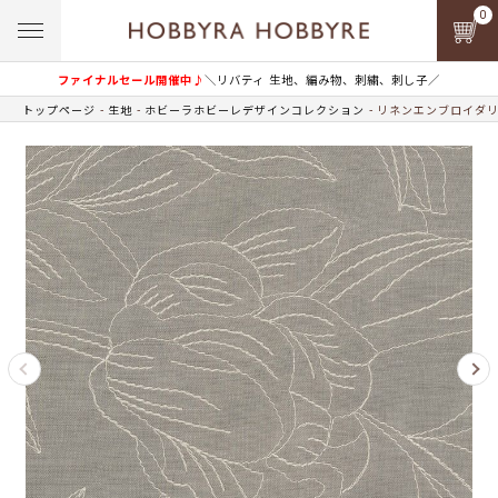
0
ファイナルセール開催中♪
＼リバティ 生地、編み物、刺繍、刺し子／
トップページ
生地
ホビーラホビーレデザインコレクション
リネンエンブロイダリ