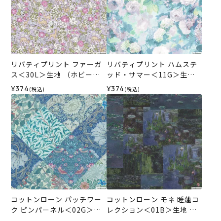
リバティプリント ファーガ
リバティプリント ハムステ
ス＜30L＞生地 （ホビーラ
ッド・サマー＜11G＞生地
ホビーレオリジナル）2026
（ホビーラホビーレオリジ
¥374
¥374
(税込)
(税込)
SS
ナル）2026SS
コットンローン パッチワー
コットンローン モネ 睡蓮コ
ク ピンパーネル＜02G＞生
レクション＜01B＞生地 ホ
地 ホビーラホビーレデザイ
ビーラホビーレデザインコ