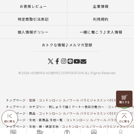
お客様レビュー
企業情報
特定商取引法表記
利用規約
個人情報ポリシー
一緒に働こう♪求人情報
おトクな情報♪メルマガ登録
© 2026 HOBBYRA HOBBYRE CORPORATION ALL Rights Reserved
リリヤン
トップページ
登録
コットンローン ルノワール バラとジャスミン＜01X＞生地 ホ
フェア
トップページ
カテゴリー
刺しゅうで描くアート～色彩の魅力～
コットンローン 
トップページ
商品
コットンローン ルノワール バラとジャスミン＜01X＞生地 ホ
トップページ
生地
新商品 生地一覧
コットンローン ルノワール バラとジャスミン
前に戻る
上に戻る
トップページ
生地
綿・綿混生地
コットンローン ルノワール バラとジャスミン＜
トップページ
カテゴリー
刺しゅうで描くアート ～芸術の花咲くころ ～
コットンロ