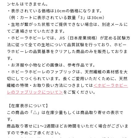
ンセルはできません。
・表示されている価格は10cmの価格になります。
（例：カートに表示されている数量「3」は30cm）
・生地が繋がった状態でご提供できない場合は、別途メールに
てご連絡させていただきます。
・ホビーラホビーレでは、JIS（日本産業規格）が定める試験方
法に従って全ての生地について品質試験を行っており、ホビー
ラホビーレの品質基準をクリアした商品のみを販売しておりま
す。
・お洋服や小物などの画像は、参考作品です。
・ホビーラホビーレのファブリックは、天然繊維の素材感を大
切にしてつくられています。長くご愛用いただくために、天然
繊維の特徴・お取り扱い方法につきましては
＜ホビーラホビー
レのファブリックについて＞
をご覧ください。
【在庫表示について】
この商品の「△」は在庫少量もしくは商品取り寄せの表示で
す。
商品取り寄せに1～2週間ほどお時間をいただく場合がございま
すので予めご了承ください。