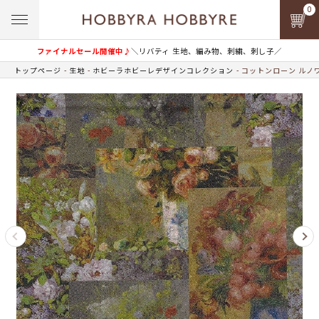
0
ファイナルセール開催中♪
＼リバティ 生地、編み物、刺繍、刺し子／
トップページ
生地
ホビーラホビーレデザインコレクション
コットンローン ルノ