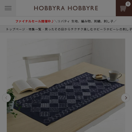
0
ファイナルセール開催中♪
＼リバティ 生地、編み物、刺繍、刺し子／
トップページ
特集一覧
買ったその日からチクチク楽しむホビーラホビーレの刺し