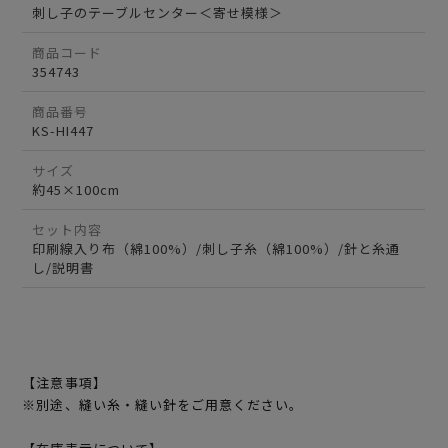
刺し子のテーブルセンター＜寄せ模様＞
商品コード
354743
商品番号
KS-HI447
サイズ
約45×100cm
セット内容
印刷線入り布（綿100%）/刺し子糸（綿100%）/針と糸通
し/説明書
【注意事項】
※別途、縫い糸・縫い針をご用意ください。