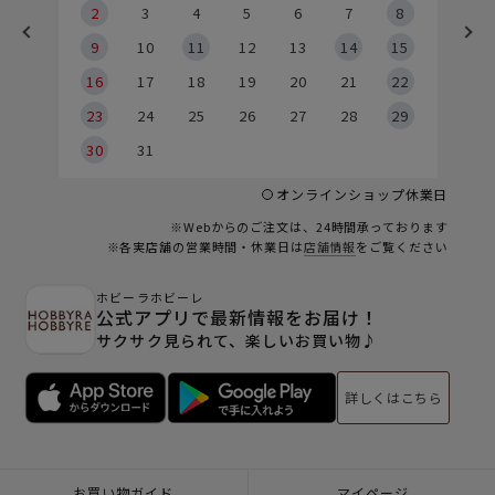
2
2
3
4
5
6
7
8
9
9
10
11
12
13
14
15
6
16
17
18
19
20
21
22
23
24
25
26
27
28
29
30
31
オンラインショップ休業日
※Webからのご注文は、24時間承っております
※各実店舗の営業時間・休業日は
店舗情報
をご覧ください
ホビーラホビーレ
公式アプリで最新情報をお届け！
サクサク見られて、楽しいお買い物♪
詳しくはこちら
お買い物ガイド
マイページ