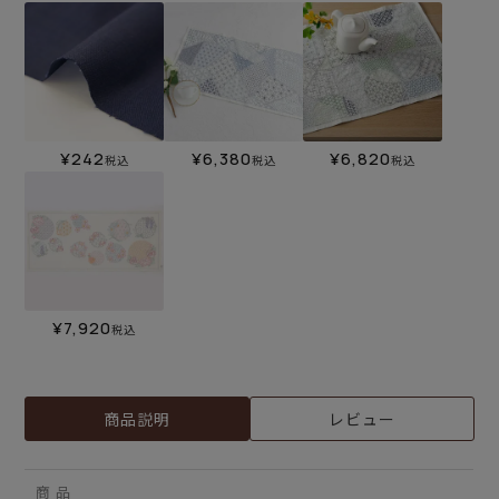
¥
242
¥
6,380
¥
6,820
税込
税込
税込
¥
7,920
税込
商品説明
レビュー
商 品