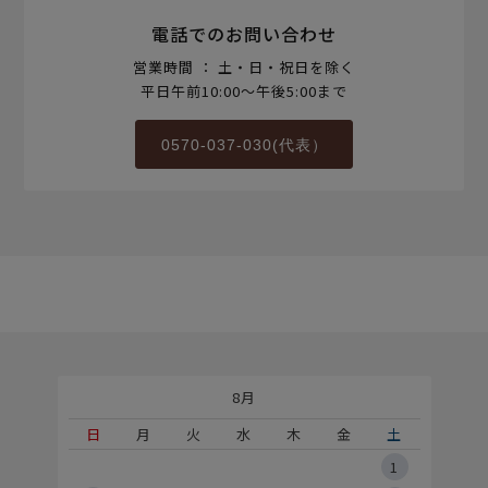
電話でのお問い合わせ
営業時間 ： 土・日・祝日を除く
平日午前10:00～午後5:00まで
0570-037-030(代表）
8月
土
日
月
火
水
木
金
土
5
1