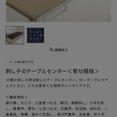
画像拡大
メール便1個まで可
刺し子のテーブルセンター＜寄せ模様＞
23種の刺し子柄を配したテーブルセンター。ローテーブルやチ
ェストなど、どんな家具とも相性のいいサイズです。
＜構成柄名＞
麻の葉、ちどり、三重菱つなぎ、網代、朝顔刺し、十字花刺
し、霰亀甲、寄木、七宝つなぎ、花亀甲、矢羽根、柿の花、二
重篭目、鳥襷、変わり花刺し、毘沙門亀甲、松皮菱、花十字、