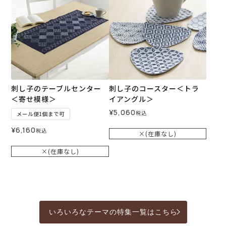
刺し子のテーブルセンター
刺し子のコースター＜トラ
＜寄せ模様＞
イアングル＞
¥
5,060
税込
メール便1個まで可
¥
6,160
税込
×(在庫なし)
×(在庫なし)
いろいろなテーマの特集一覧はこちら