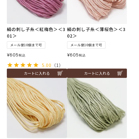
絹の刺し子糸＜紅梅色＞＜3
絹の刺し子糸＜薄桜色＞＜3
01＞
02＞
メール便10個まで可
メール便10個まで可
¥
605
¥
605
税込
税込
5.00
（1）
カートに入れる
カートに入れる