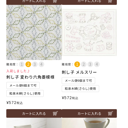
カートに入れる
カートに入れる
難易度：
難易度：
入荷しました♪
刺し子 メルスリー
刺し子 変わり六角菱模様
メール便6個まで可
メール便6個まで可
和泉木綿(さらし)使用
和泉木綿(さらし)使用
¥
572
税込
¥
572
税込
カートに入れる
カートに入れる