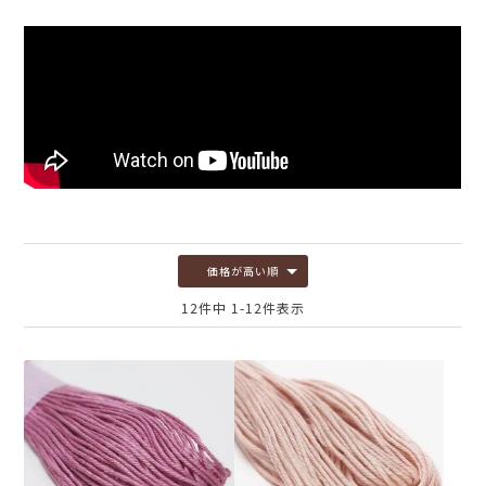
価格が高い順
12
件中
1
-
12
件表示