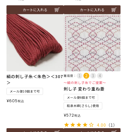
カートに入れる
カートに入れる
絹の刺し子糸＜朱色＞＜307
難易度：
＞
～絹の刺し子糸でご提案～
刺し子 変わり重ね菱
メール便10個まで可
メール便6個まで可
¥
605
税込
和泉木綿(さらし)使用
¥
572
税込
4.00
（1）