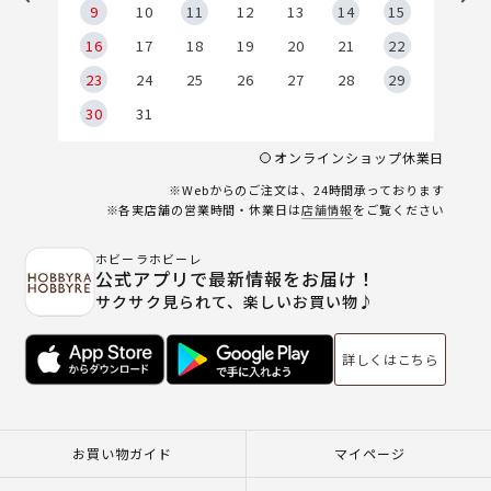
9
9
10
11
12
13
14
15
6
16
17
18
19
20
21
22
23
24
25
26
27
28
29
30
31
オンラインショップ休業日
※Webからのご注文は、24時間承っております
※各実店舗の営業時間・休業日は
店舗情報
をご覧ください
ホビーラホビーレ
公式アプリで最新情報をお届け！
サクサク見られて、楽しいお買い物♪
詳しくはこちら
お買い物ガイド
マイページ