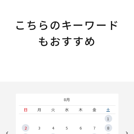
こちらのキーワード
もおすすめ
8月
土
日
月
火
水
木
金
土
5
1
2
2
3
4
5
6
7
8