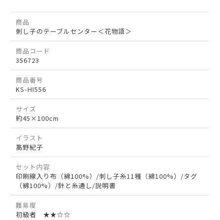
商品
刺し子のテーブルセンター＜花物語＞
商品コード
356723
商品番号
KS-HI556
サイズ
約45×100cm
イラスト
髙野紀子
セット内容
印刷線入り布（綿100%）/刺し子糸11種（綿100%）/タグ
（綿100%）/針と糸通し/説明書
難易度
初級者 ★★☆☆