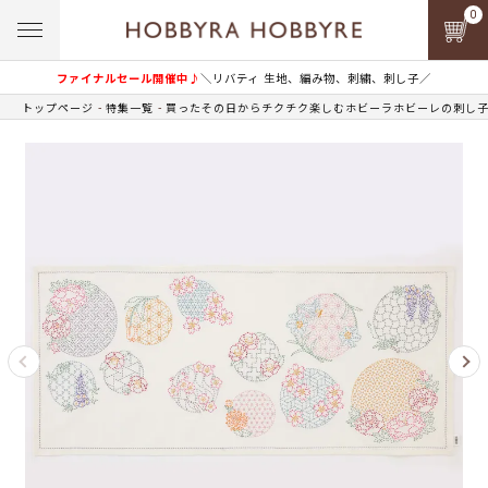
0
ファイナルセール開催中♪
＼リバティ 生地、編み物、刺繍、刺し子／
トップページ
特集一覧
買ったその日からチクチク楽しむホビーラホビーレの刺し