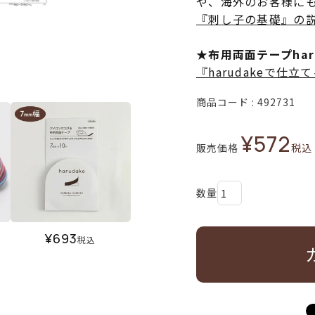
や、海外のお客様に
『刺し子の基礎』の
★布用両面テープha
『harudakeで仕
商品コード
492731
¥
572
販売価格
税込
¥
693
税込