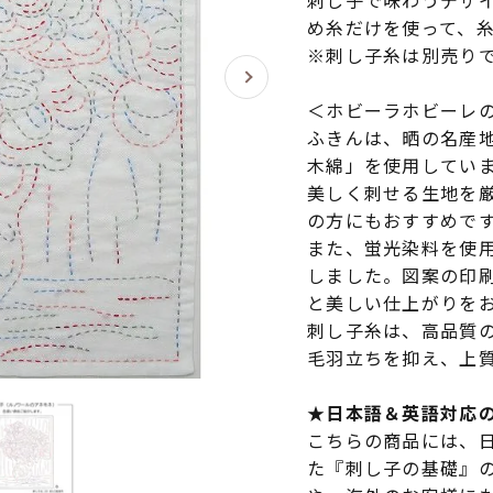
刺し子で味わうデザ
め糸だけを使って、
※刺し子糸は別売り
＜ホビーラホビーレ
ふきんは、晒の名産
木綿」を使用してい
美しく刺せる生地を
の方にもおすすめで
また、蛍光染料を使
しました。図案の印
と美しい仕上がりを
刺し子糸は、高品質
毛羽立ちを抑え、上
★日本語＆英語対応
こちらの商品には、
た『刺し子の基礎』