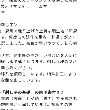
イン。絵画のカラーリングを反映した段染
糸替えせずに刺し上げます。
です。
の刺し子＞
地・泉州で織り上げた上質な晒生地「和泉
ます。何度もの試作を重ね、針通りがよく
厳選しました。布目が整いやすく、初心者
す。
用せず、晒本来のやさしい風合いを大切に
刷線は水で薄くなります。刺し心地の良さ
お楽しみください。
の綿糸を使用しています。特殊加工により
質な艶を出しています。
の「刺し子の基礎」の説明書付き♪
日本語（表面）と英語（裏面）で記載され
の説明書が付属しています。初めての方