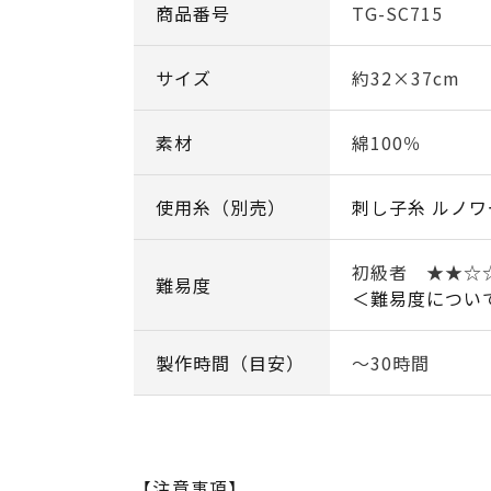
商品番号
TG-SC715
サイズ
約32×37cm
素材
綿100％
使用糸（別売）
刺し子糸 ルノワ
初級者 ★★☆
難易度
＜難易度につい
製作時間（目安）
～30時間
【注意事項】