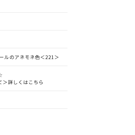
ールのアネモネ色＜221＞
☆
て＞詳しくはこちら