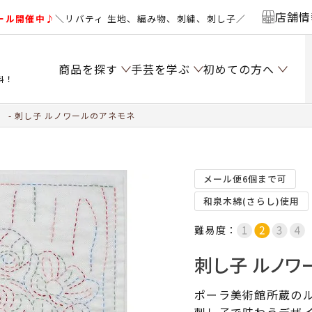
店舗情
ール開催中♪
＼リバティ 生地、編み物、刺繍、刺し子／
商品を探す
手芸を学ぶ
初めての方へ
料！
）
刺し子 ルノワールのアネモネ
メール便6個まで可
和泉木綿(さらし)使用
難易度：
刺し子 ルノワ
ポーラ美術館所蔵の