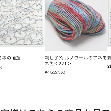
モネの睡蓮
刺し子糸 ルノワールのアネモ
ネ色＜221＞
¥
込)
¥462
(税込)