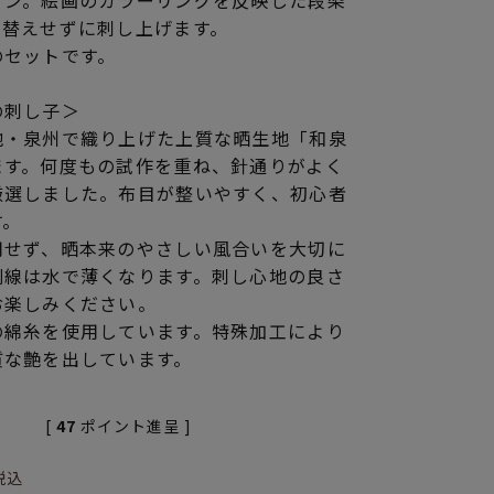
イン。絵画のカラーリングを反映した段染
糸替えせずに刺し上げます。
のセットです。
の刺し子＞
地・泉州で織り上げた上質な晒生地「和泉
ます。何度もの試作を重ね、針通りがよく
厳選しました。布目が整いやすく、初心者
す。
用せず、晒本来のやさしい風合いを大切に
刷線は水で薄くなります。刺し心地の良さ
お楽しみください。
の綿糸を使用しています。特殊加工により
質な艶を出しています。
[
47
ポイント進呈 ]
税込