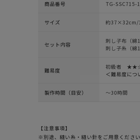
商品番号
TG-SSC715-
サイズ
約37×32cm
刺し子布（綿1
セット内容
刺し子糸（綿1
初級者 ★★
難易度
＜難易度につ
製作時間（目安）
～30時間
【注意事項】
※別途、縫い糸・縫い針をご用意くださ