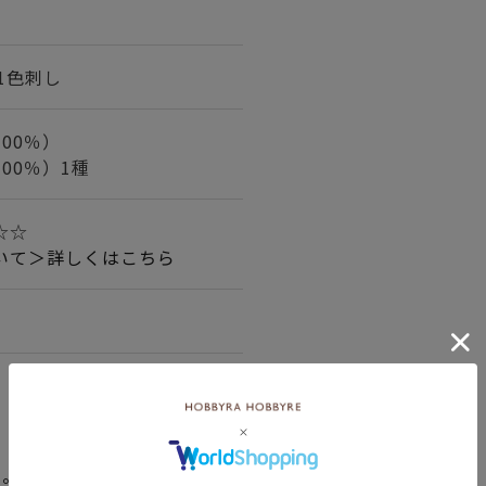
1
/1色刺し
00％）
00％）1種
☆☆
いて＞詳しくはこちら
い。