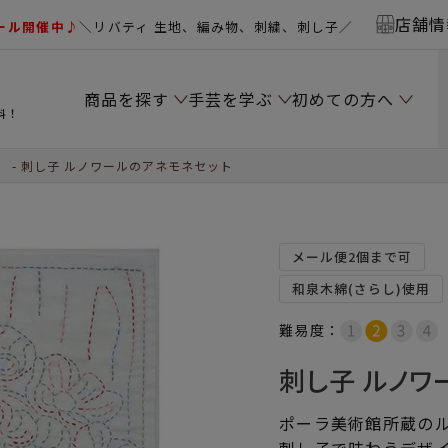
店舗情
ール開催中♪
＼リバティ 生地、編み物、刺繍、刺し子／
商品を探す
手芸を学ぶ
初めての方へ
料！
）
刺し子 ルノワールのアネモネセット
メール便2個まで可
和泉木綿(さらし)使用
難易度：
刺し子 ルノワ
ポーラ美術館所蔵の