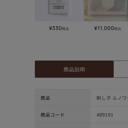
¥
330
¥
11,000
税込
税込
商品説明
商品
刺し子 ルノ
商品コード
489191