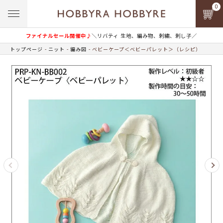
0
ファイナルセール開催中♪
＼リバティ 生地、編み物、刺繍、刺し子／
トップページ
ニット
編み図
ベビーケープ＜ベビーパレット＞（レシピ）