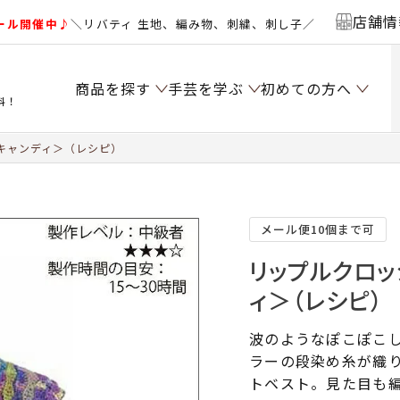
店舗情
ール開催中♪
＼リバティ 生地、編み物、刺繍、刺し子／
商品を探す
手芸を学ぶ
初めての方へ
料！
キャンディ＞（レシピ）
メール便10個まで可
リップルクロッ
ィ＞（レシピ）
波のようなぽこぽこ
ラーの段染め糸が織
トベスト。見た目も