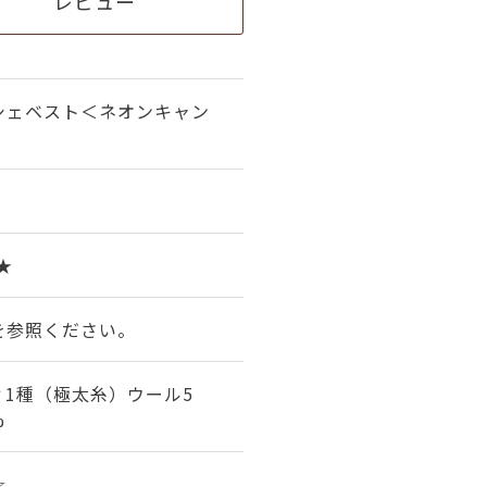
レビュー
シェベスト＜ネオンキャン
）
5★
を参照ください。
1種（極太糸）ウール5
%
☆