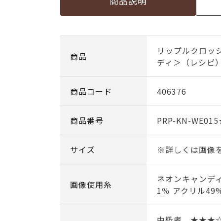
商品説明
リップルクロッ
商品
ディ＞（レシピ
商品コード
406376
商品番号
PRP-KN-WE01
サイズ
※詳しくは画像
ネオンキャンディ
画像使用糸
1％ アクリル49
中級者 ★★★