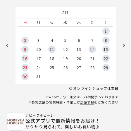
8月
土
日
月
火
水
木
金
土
5
1
2
2
3
4
5
6
7
8
9
9
10
11
12
13
14
15
6
16
17
18
19
20
21
22
23
24
25
26
27
28
29
30
31
オンラインショップ休業日
※Webからのご注文は、24時間承っております
※各実店舗の営業時間・休業日は
店舗情報
をご覧ください
ホビーラホビーレ
公式アプリで最新情報をお届け！
サクサク見られて、楽しいお買い物♪