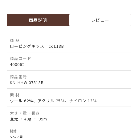
商品説明
レビュー
商 品
ロービングキッス col.13B
商品コード
400062
商品番号
KN-HHW 07313B
素 材
ウール 62%、アクリル 25%、ナイロン 13%
太さ・量・長さ
並太 ・40g ・ 99m
棒針
5～7号