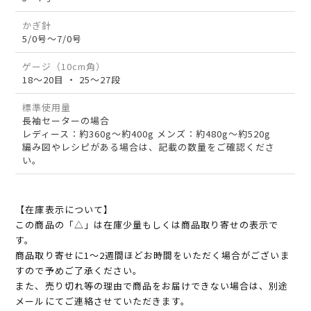
かぎ針
5/0号～7/0号
ゲージ（10cm角）
18～20目 ・ 25～27段
標準使用量
長袖セーターの場合
レディース：約360g～約400g メンズ：約480g～約520g
編み図やレシピがある場合は、記載の数量をご確認くださ
い。
【在庫表示について】
この商品の「△」は在庫少量もしくは商品取り寄せの表示で
す。
商品取り寄せに1～2週間ほどお時間をいただく場合がございま
すので予めご了承ください。
また、売り切れ等の理由で商品をお届けできない場合は、別途
メールにてご連絡させていただきます。