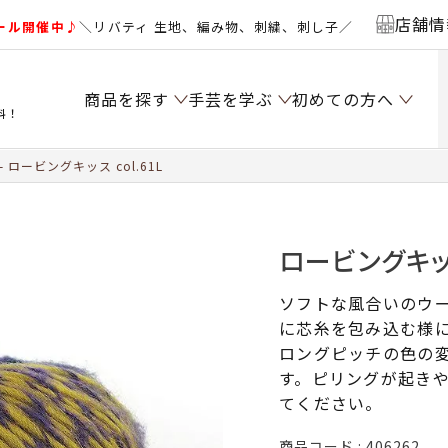
店舗情
ール開催中♪
＼リバティ 生地、編み物、刺繍、刺し子／
商品を探す
手芸を学ぶ
初めての方へ
料！
ロービングキッス col.61L
ロービングキッス 
ソフトな風合いのウ
に芯糸を包み込む様
ロングピッチの色の
す。ピリングが起き
てください。
商品コード
406262