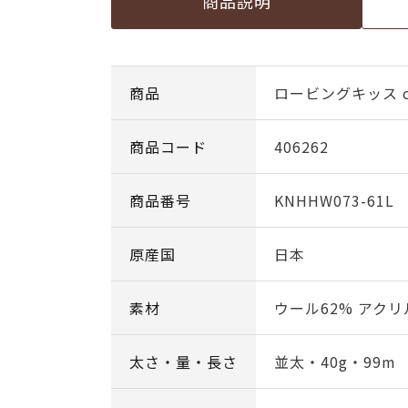
商品説明
商品
ロービングキッス co
商品コード
406262
商品番号
KNHHW073-61L
原産国
日本
素材
ウール62% アクリ
太さ・量・長さ
並太・40g・99m