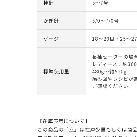
棒針
5～7号
かぎ針
5/0～7/0号
ゲージ
18～20目・25～2
長袖セーターの場
レディース：約36
標準使用量
480g～約520g
編み図やレシピが
ご確認ください。
【在庫表示について】
この商品の「△」は在庫少量もしくは商