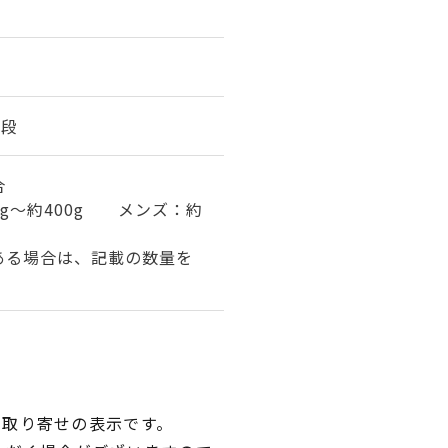
7段
合
0g～約400g メンズ：約
ある場合は、記載の数量を
品取り寄せの表示です。