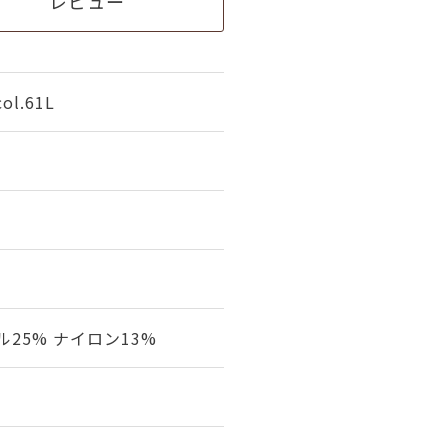
レビュー
l.61L
ル25% ナイロン13%