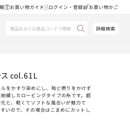
報
お買い物ガイド
ログイン・登録
お買い物かご
詳細検索
col.61L
ールをかすり染めにし、殆ど撚りをかけず
に紡績したロービングタイプの糸です。超
変化と、軽くてソフトな風合いが魅力で
やすいので、その場合はこまめにカットし