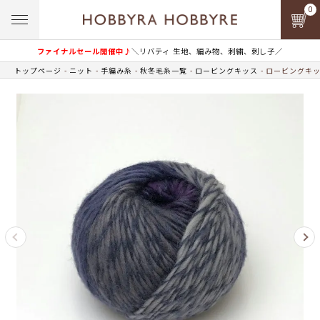
0
ファイナルセール開催中♪
＼リバティ 生地、編み物、刺繍、刺し子／
トップページ
ニット
手編み糸
秋冬毛糸一覧
ロービングキッス
ロービングキッス 