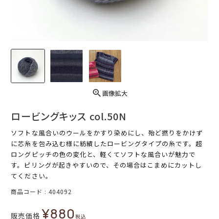
画像拡大
ロービングキッス col.50N
ソフトな風合いのウールをかすり染めにし、殆ど撚りをかけず
に芯糸を包み込む様に紡績したロービングタイプの糸です。超
ロングピッチの色の変化と、軽くてソフトな風合いが魅力で
す。ピリングが起きやすいので、その場合はこまめにカットし
てください。
商品コード
404092
¥
880
販売価格
税込