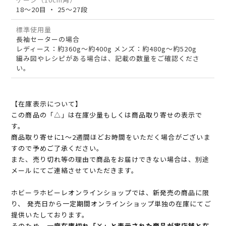
18～20目 ・ 25～27段
標準使用量
長袖セーターの場合
レディース：約360g～約400g メンズ：約480g～約520g
編み図やレシピがある場合は、記載の数量をご確認くださ
い。
【在庫表示について】
この商品の「△」は在庫少量もしくは商品取り寄せの表示で
す。
商品取り寄せに1～2週間ほどお時間をいただく場合がございま
すので予めご了承ください。
また、売り切れ等の理由で商品をお届けできない場合は、別途
メールにてご連絡させていただきます。
ホビーラホビーレオンラインショップでは、新発売の商品に限
り、 発売日から一定期間オンラインショップ単独の在庫にてご
提供いたしております。
そのため、
一度在庫切れ「×」と表示された商品が実店舗と在