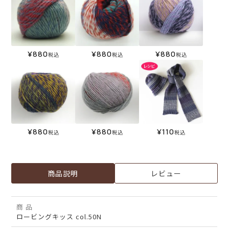
¥
880
¥
880
¥
880
税込
税込
税込
¥
880
¥
880
¥
110
税込
税込
税込
商品説明
レビュー
商 品
ロービングキッス col.50N