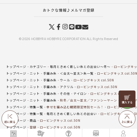
おトクな情報♪メルマガ登録
© 2026 HOBBYRA HOBBYRE CORPORATION ALL Rights Reserved
トップページ
カテゴリー
毎月ときめく新しい糸との出会い～冬～
ロービングキッス 
トップページ
ニット
手編み糸
＜合太～並太＞糸一覧
ロービングキッス col.50
トップページ
ニット
手編み糸
ウール
ロービングキッス col.50N
トップページ
ニット
手編み糸
アクリル
ロービングキッス col.50N
トップページ
ニット
手編み糸
その他
ナイロン
ロービングキッス col.50N
リリヤン
トップページ
ニット
手編み糸
秋冬／合太～並太／ファンシーヤーン
ロービング
フェア
トップページ
特集一覧
幸せを編み込む期間限定特別セール！
ロービングキッス co
トップページ
特集一覧
毎月ときめく新しい糸との出会い
ロービングキッス col.5
トップページ
商品
ロービングキッス col.50N
前に戻る
上に戻る
トップページ
登録
ロービングキッス col.50N
トップページ
ニット
手編み糸
ロービングキッス
ロービングキッス col.50N