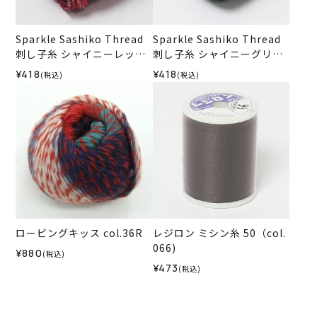
Sparkle Sashiko Thread
Sparkle Sashiko Thread
刺し子糸 シャイニーレッド
刺し子糸 シャイニーグリー
＜501＞
ン＜505＞
¥418
¥418
(税込)
(税込)
ロービングキッス col.36R
レジロン ミシン糸 50（col.
066)
¥880
(税込)
¥473
(税込)