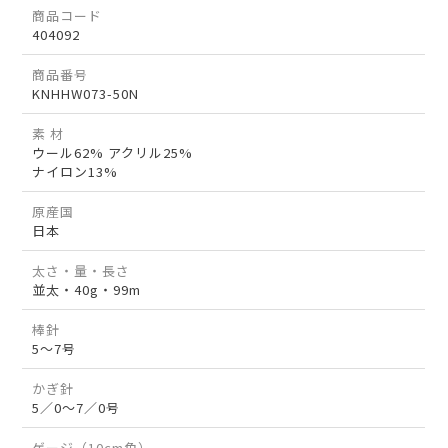
商品コード
404092
商品番号
KNHHW073-50N
素 材
ウール62% アクリル25%
ナイロン13%
原産国
日本
太さ・量・長さ
並太・40g・99m
棒針
5～7号
かぎ針
5／0～7／0号
ゲージ（10cm角）