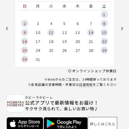
土
日
月
火
水
木
金
土
5
1
2
2
3
4
5
6
7
8
9
9
10
11
12
13
14
15
6
16
17
18
19
20
21
22
23
24
25
26
27
28
29
30
31
オンラインショップ休業日
※Webからのご注文は、24時間承っております
※各実店舗の営業時間・休業日は
店舗情報
をご覧ください
ホビーラホビーレ
公式アプリで最新情報をお届け！
サクサク見られて、楽しいお買い物♪
詳しくはこちら