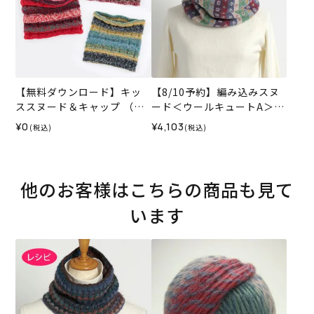
【無料ダウンロード】キッ
【8/10予約】編み込みスヌ
ススヌード＆キャップ （レ
ード＜ウールキュートA＞
シピ）
（編み物 材料セット）
¥0
¥4,103
(税込)
(税込)
他のお客様はこちらの商品も見て
います