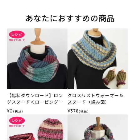
あなたにおすすめの商品
【無料ダウンロード】ロン
クロスリストウォーマー＆
グスヌード＜ロービングキ
スヌード（編み図）
ッス＞（レシピ）
¥0
¥378
(税込)
(税込)