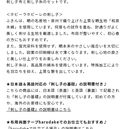
刺し子布と刺し子糸のセットです。
＜ホビーラホビーレの刺し子＞
ふきんは、晒の名産地・泉州で織り上げた上質な晒生地「和泉
木綿」を使用しています。何度もの試作を重ね、針通りがよく
美しく刺せる生地を厳選しました。布目が整いやすく、初心者
の方にもおすすめです。
また、蛍光染料を使用せず、晒本来のやさしい風合いを大切に
しました。図案の印刷線は水で薄くなります。刺し心地の良さ
と美しい仕上がりをお楽しみください。
刺し子糸は、高品質の綿糸を使用しています。特殊加工により
毛羽立ちを抑え、上質な艶を出しています。
★日本語＆英語対応の「刺し子の基礎」の説明書付き♪
こちらの商品には、日本語（表面）と英語（裏面）で記載され
た『刺し子の基礎』の説明書が付属しています。初めての方
や、海外のお客様にも安心です。
『刺し子の基礎』の説明書はこちら
★布用両面テープharudakeでのお仕立てもおすすめ♪
『harudakeで仕立てる場合』の説明書はこちら