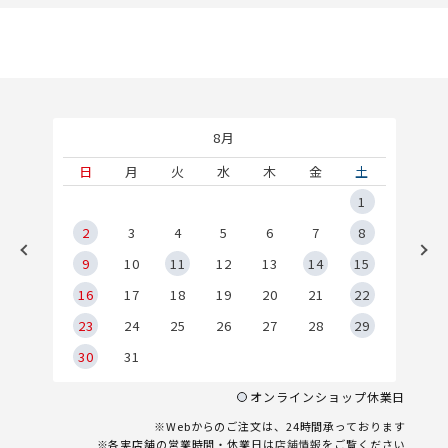
8月
土
日
月
火
水
木
金
土
5
1
2
2
3
4
5
6
7
8
9
9
10
11
12
13
14
15
6
16
17
18
19
20
21
22
23
24
25
26
27
28
29
30
31
オンラインショップ休業日
※Webからのご注文は、24時間承っております
※各実店舗の営業時間・休業日は
店舗情報
をご覧ください