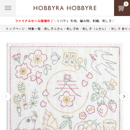
0
ファイナルセール開催中♪
＼リバティ 生地、編み物、刺繍、刺し子／
トップページ
特集一覧
刺し子ふきん・刺し子糸
刺し子（ふきん）
刺し子 春セ