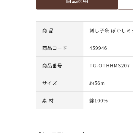
商品説明
商 品
刺し子糸 ぼかしミ
商品コード
459946
商品番号
TG-OTHHMS207
サイズ
約56m
素 材
綿100％