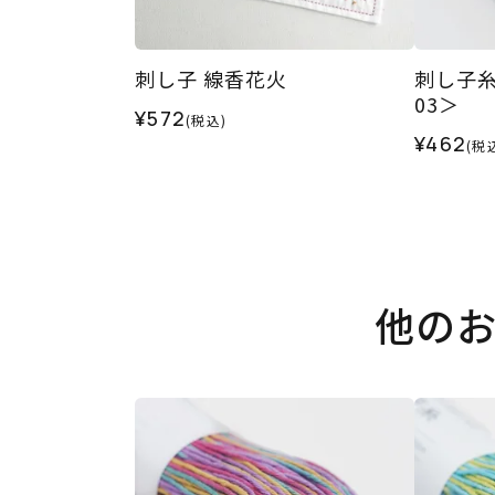
刺し子 線香花火
刺し子糸
03＞
¥572
(税込)
¥462
(税
他の