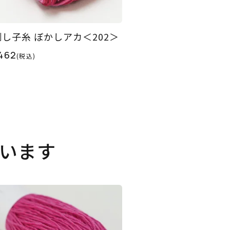
刺し子糸 ぼかしアカ＜202＞
462
(税込)
います