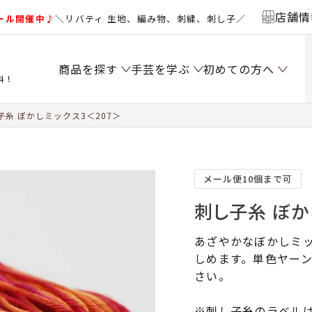
店舗情
ール開催中♪
＼リバティ 生地、編み物、刺繍、刺し子／
商品を探す
手芸を学ぶ
初めての方へ
料！
糸 ぼかしミックス3＜207＞
メール便10個まで可
刺し子糸 ぼか
あざやかなぼかしミ
しめます。単色ヤーン
さい。
※刺し子糸のラベル