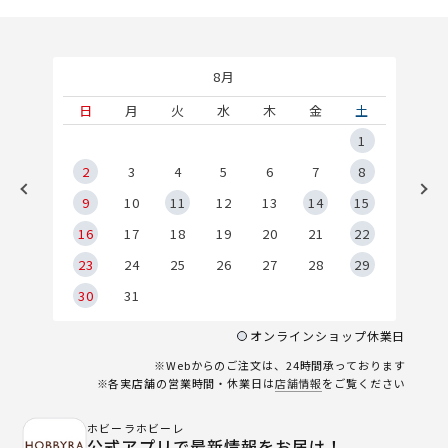
8月
土
日
月
火
水
木
金
土
5
1
2
2
3
4
5
6
7
8
9
9
10
11
12
13
14
15
6
16
17
18
19
20
21
22
23
24
25
26
27
28
29
30
31
オンラインショップ休業日
※Webからのご注文は、24時間承っております
※各実店舗の営業時間・休業日は
店舗情報
をご覧ください
ホビーラホビーレ
公式アプリで最新情報をお届け！