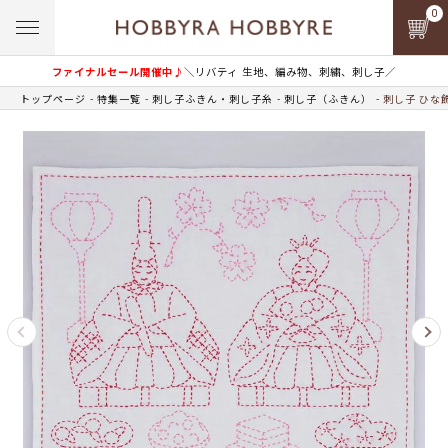
0
ファイナルセール開催中♪
＼リバティ 生地、編み物、刺繍、刺し子／
トップページ
特集一覧
刺し子ふきん・刺し子糸
刺し子（ふきん）
刺し子 ひな