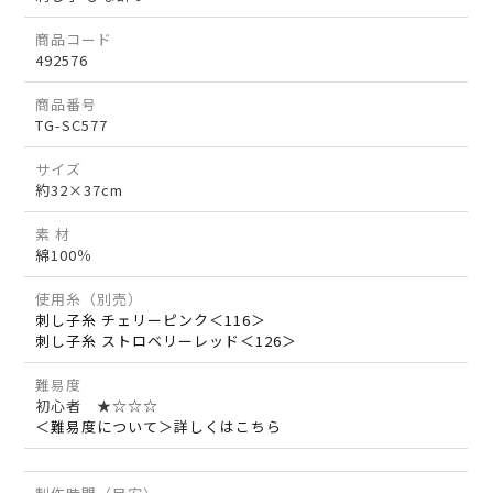
商品コード
492576
商品番号
TG-SC577
サイズ
約32×37cm
素 材
綿100％
使用糸（別売）
刺し子糸 チェリーピンク＜116＞
刺し子糸 ストロベリーレッド＜126＞
難易度
初心者 ★☆☆☆
＜難易度について＞詳しくはこちら