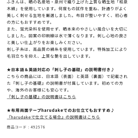
ふきんは、晒の名産地・泉州で織り上げた上質な晒生地「和泉
木綿」を使用しています。何度もの試作を重ね、針通りがよく
美しく刺せる生地を厳選しました。布目が整いやすく、初心者
の方にもおすすめです。
また、蛍光染料を使用せず、晒本来のやさしい風合いを大切に
しました。図案の印刷線は水で薄くなります。刺し心地の良さ
と美しい仕上がりをお楽しみください。
刺し子糸は、高品質の綿糸を使用しています。特殊加工により
毛羽立ちを抑え、上質な艶を出しています。
★日本語＆英語対応の「刺し子の基礎」の説明書付き♪
こちらの商品には、日本語（表面）と英語（裏面）で記載され
た『刺し子の基礎』の説明書が付属しています。初めての方
や、海外のお客様にも安心です。
『刺し子の基礎』の説明書はこちら
★布用両面テープharudakeでのお仕立てもおすすめ♪
『harudakeで仕立てる場合』の説明書はこちら
商品コード
492576