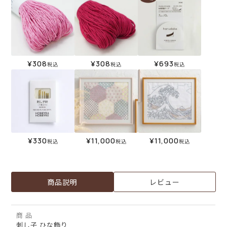
¥
308
¥
308
¥
693
税込
税込
税込
¥
330
¥
11,000
¥
11,000
税込
税込
税込
商品説明
レビュー
商 品
刺し子 ひな飾り