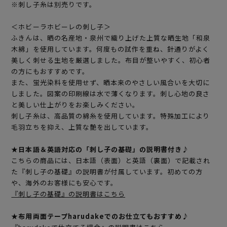
※刺し子糸は別売りです。
＜ホビーラホビーレの刺し子＞
ふきんは、晒の名産地・泉州で織り上げた上質な晒生地「和泉
木綿」を使用しています。何度もの試作を重ね、針通りがよく
美しく刺せる生地を厳選しました。布目が整いやすく、初心者
の方にもおすすめです。
また、蛍光染料を使用せず、晒本来のやさしい風合いを大切に
しました。図案の印刷線は水で薄くなります。刺し心地の良さ
と美しい仕上がりをお楽しみください。
刺し子糸は、高品質の綿糸を使用しています。特殊加工により
毛羽立ちを抑え、上質な艶を出しています。
★日本語＆英語対応の「刺し子の基礎」の説明書付き♪
こちらの商品には、日本語（表面）と英語（裏面）で記載され
た『刺し子の基礎』の説明書が付属しています。初めての方
や、海外のお客様にも安心です。
『刺し子の基礎』の説明書はこちら
★布用両面テープharudakeでのお仕立てもおすすめ♪