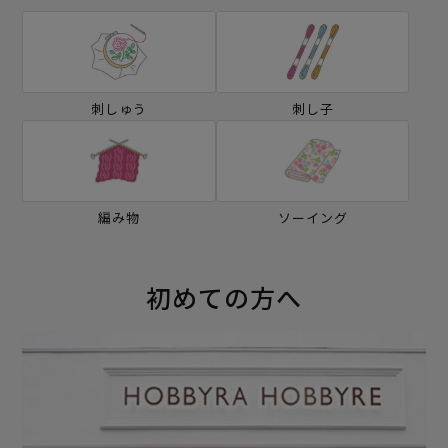
刺しゅう
刺し子
編み物
ソーイング
初めての方へ