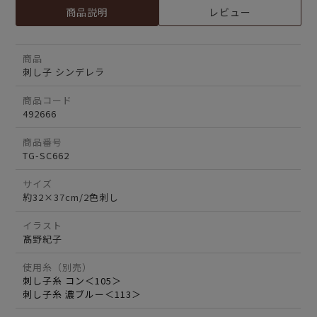
商品説明
レビュー
商品
刺し子 シンデレラ
商品コード
492666
商品番号
TG-SC662
サイズ
約32×37cm/2色刺し
イラスト
髙野紀子
使用糸（別売）
刺し子糸 コン＜105＞
刺し子糸 濃ブルー＜113＞