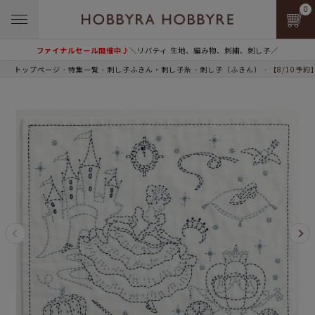
0
ファイナルセール開催中♪
＼リバティ 生地、編み物、刺繍、刺し子／
トップページ
特集一覧
刺し子ふきん・刺し子糸
刺し子（ふきん）
【8/10予約