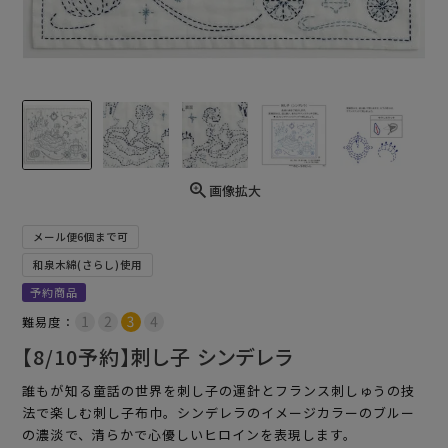
画像拡大
メール便6個まで可
和泉木綿(さらし)使用
予約商品
難易度：
【8/10予約】刺し子 シンデレラ
誰もが知る童話の世界を刺し子の運針とフランス刺しゅうの技
法で楽しむ刺し子布巾。シンデレラのイメージカラーのブルー
の濃淡で、清らかで心優しいヒロインを表現します。