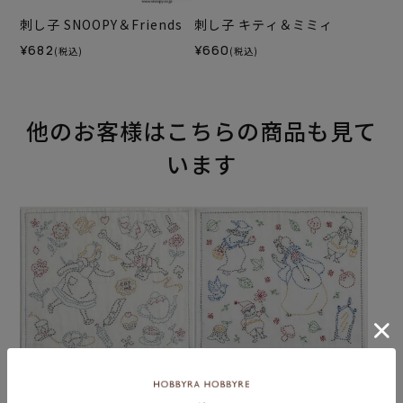
刺し子 SNOOPY＆Friends
刺し子 キティ＆ミミィ
¥682
¥660
(税込)
(税込)
他のお客様はこちらの商品も見て
います
【8/10予約】刺し子 アリス
【8/10予約】刺し子 白雪姫