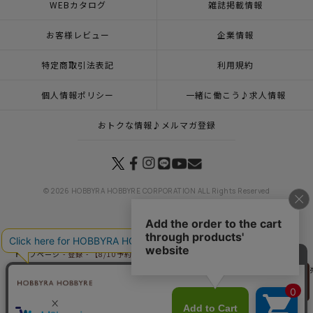
WEBカタログ
雑誌掲載情報
お客様レビュー
企業情報
特定商取引法表記
利用規約
個人情報ポリシー
一緒に働こう♪求人情報
おトクな情報♪メルマガ登録
© 2026 HOBBYRA HOBBYRE CORPORATION ALL Rights Reserved
トップページ
登録
【8/10予約】刺し子 シンデレラ
トップページ
商品
マンスリープレス7月号掲載商品
【ご予約】8月10日（月）発
リリヤン
トップページ
特集一覧
刺しゅうで紡ぐおとぎ話
【8/10予約】刺し子 シンデレラ
フェア
トップページ
新商品 その他一覧
【8/10予約】刺し子 シンデレラ