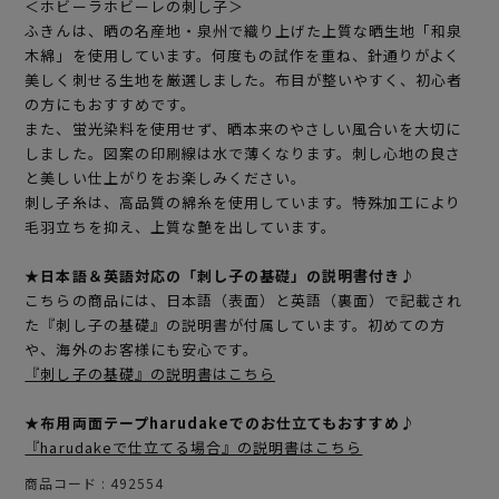
＜ホビーラホビーレの刺し子＞
ふきんは、晒の名産地・泉州で織り上げた上質な晒生地「和泉
木綿」を使用しています。何度もの試作を重ね、針通りがよく
美しく刺せる生地を厳選しました。布目が整いやすく、初心者
の方にもおすすめです。
また、蛍光染料を使用せず、晒本来のやさしい風合いを大切に
しました。図案の印刷線は水で薄くなります。刺し心地の良さ
と美しい仕上がりをお楽しみください。
刺し子糸は、高品質の綿糸を使用しています。特殊加工により
毛羽立ちを抑え、上質な艶を出しています。
★日本語＆英語対応の「刺し子の基礎」の説明書付き♪
こちらの商品には、日本語（表面）と英語（裏面）で記載され
た『刺し子の基礎』の説明書が付属しています。初めての方
や、海外のお客様にも安心です。
『刺し子の基礎』の説明書はこちら
★布用両面テープharudakeでのお仕立てもおすすめ♪
『harudakeで仕立てる場合』の説明書はこちら
商品コード
492554