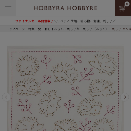
0
ファイナルセール開催中♪
＼リバティ 生地、編み物、刺繍、刺し子／
トップページ
特集一覧
刺し子ふきん・刺し子糸
刺し子（ふきん）
刺し子 ハリ