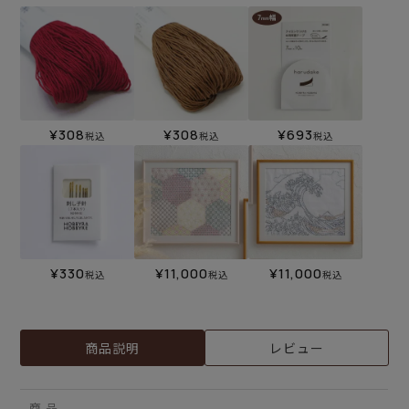
¥
308
¥
308
¥
693
税込
税込
税込
¥
330
¥
11,000
¥
11,000
税込
税込
税込
商品説明
レビュー
商 品