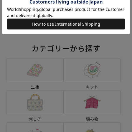
刺し子 ハロウィンパレード
刺し子 菊づくし
¥572
¥572
(税込)
(税込)
カテゴリーから探す
生地
キット
刺し子
編み物