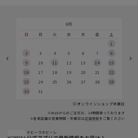
8月
土
日
月
火
水
木
金
土
5
1
2
2
3
4
5
6
7
8
9
9
10
11
12
13
14
15
6
16
17
18
19
20
21
22
23
24
25
26
27
28
29
30
31
オンラインショップ休業日
※Webからのご注文は、24時間承っております
※各実店舗の営業時間・休業日は
店舗情報
をご覧ください
ホビーラホビーレ
公式アプリで最新情報をお届け！