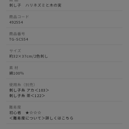
刺し子 ハリネズミと木の実
商品コード
492554
商品番号
TG-SC554
サイズ
約32×37cm/2色刺し
素 材
綿100％
使用糸（別売）
刺し子糸 アカ＜103＞
刺し子糸 茶＜122＞
難易度
初心者 ★☆☆☆
＜難易度について＞詳しくはこちら