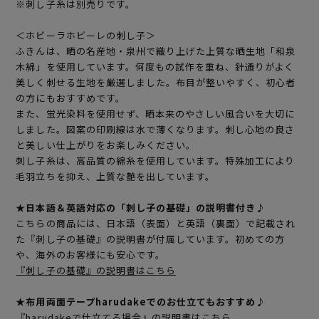
※刺し子糸は別売りです。
＜ホビーラホビーレの刺し子＞
ふきんは、晒の名産地・泉州で織り上げた上質な晒生地「和泉
木綿」を使用しています。何度もの試作を重ね、針通りがよく
美しく刺せる生地を厳選しました。布目が整いやすく、初心者
の方にもおすすめです。
また、蛍光染料を使用せず、晒本来のやさしい風合いを大切に
しました。図案の印刷線は水で薄くなります。刺し心地の良さ
と美しい仕上がりをお楽しみください。
刺し子糸は、高品質の綿糸を使用しています。特殊加工により
毛羽立ちを抑え、上質な艶を出しています。
★日本語＆英語対応の「刺し子の基礎」の説明書付き♪
こちらの商品には、日本語（表面）と英語（裏面）で記載され
た『刺し子の基礎』の説明書が付属しています。初めての方
や、海外のお客様にも安心です。
『刺し子の基礎』の説明書はこちら
★布用両面テープharudakeでのお仕立てもおすすめ♪
『harudakeで仕立てる場合』の説明書はこちら