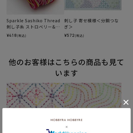
Sparkle Sashiko Thread
刺し子 寄せ模様＜分銅つな
刺し子糸 ストロベリー&ク
ぎ＞
リームパレット＜552＞
¥418
¥572
(税込)
(税込)
他のお客様はこちらの商品も見て
います