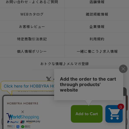
お問い合わせ - よくあるご質問
店舗情報
WEBカタログ
雑誌掲載情報
お客様レビュー
企業情報
特定商取引法表記
利用規約
個人情報ポリシー
一緒に働こう♪求人情報
おトクな情報♪メルマガ登録
© 2026 HOBBYRA HOBBYRE CORPORATION ALL Rights Reserved
リリヤン
フェア
トップページ
登録
刺し子 花波
トップページ
特集一覧
今月の刺し子（5月25日・6月10日発売）
刺し子 花波
前に戻る
上に戻る