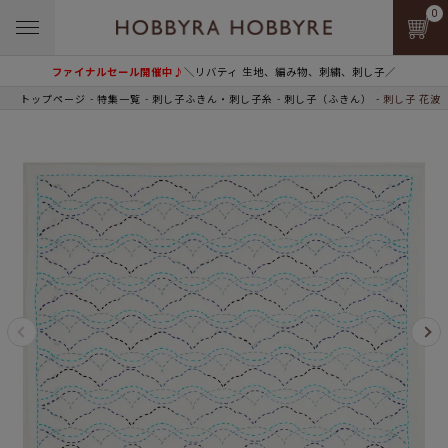
0
ファイナルセール開催中♪
＼リバティ 生地、編み物、刺繍、刺し子／
トップページ
特集一覧
刺し子ふきん・刺し子糸
刺し子（ふきん）
刺し子 花波