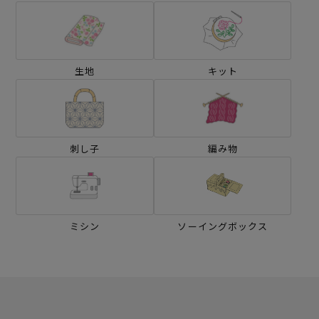
生地
キット
刺し子
編み物
ミシン
ソーイングボックス