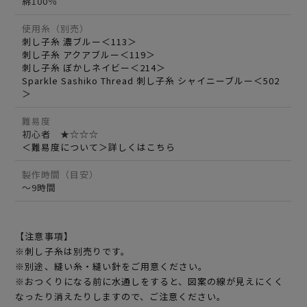
綿100％
使用糸（別売）
刺し子糸 濃ブルー＜113＞
刺し子糸 アクアブルー＜119＞
刺し子糸 ぼかしネイビー＜214＞
Sparkle Sashiko Thread 刺し子糸 シャイニーブルー＜502
＞
難易度
初心者 ★☆☆☆
＜難易度について＞詳しくはこちら
製作時間（目安）
～9時間
【注意事項】
※刺し子糸は別売りです。
※別途、縫い糸・縫い針をご用意ください。
※おつくりになる前に水通しをすると、図案の線が見えにくく
なったり消えたりしますので、ご注意ください。