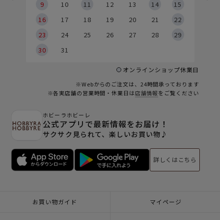
9
9
10
11
12
13
14
15
6
16
17
18
19
20
21
22
23
24
25
26
27
28
29
30
31
オンラインショップ休業日
※Webからのご注文は、24時間承っております
※各実店舗の営業時間・休業日は
店舗情報
をご覧ください
ホビーラホビーレ
公式アプリで最新情報をお届け！
サクサク見られて、楽しいお買い物♪
詳しくはこちら
お買い物ガイド
マイページ