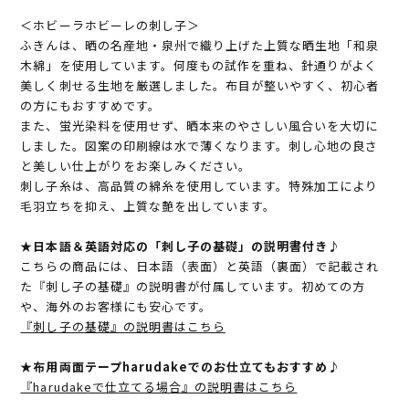
＜ホビーラホビーレの刺し子＞
ふきんは、晒の名産地・泉州で織り上げた上質な晒生地「和泉
木綿」を使用しています。何度もの試作を重ね、針通りがよく
美しく刺せる生地を厳選しました。布目が整いやすく、初心者
の方にもおすすめです。
また、蛍光染料を使用せず、晒本来のやさしい風合いを大切に
しました。図案の印刷線は水で薄くなります。刺し心地の良さ
と美しい仕上がりをお楽しみください。
刺し子糸は、高品質の綿糸を使用しています。特殊加工により
毛羽立ちを抑え、上質な艶を出しています。
★日本語＆英語対応の「刺し子の基礎」の説明書付き♪
こちらの商品には、日本語（表面）と英語（裏面）で記載され
た『刺し子の基礎』の説明書が付属しています。初めての方
や、海外のお客様にも安心です。
『刺し子の基礎』の説明書はこちら
★布用両面テープharudakeでのお仕立てもおすすめ♪
『harudakeで仕立てる場合』の説明書はこちら