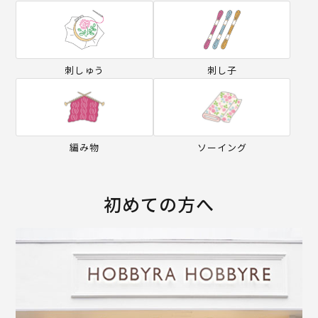
刺しゅう
刺し子
編み物
ソーイング
初めての方へ