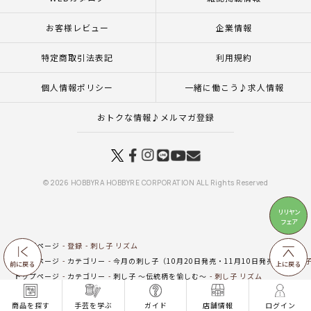
お客様レビュー
企業情報
特定商取引法表記
利用規約
個人情報ポリシー
一緒に働こう♪求人情報
おトクな情報♪メルマガ登録
© 2026 HOBBYRA HOBBYRE CORPORATION ALL Rights Reserved
リリヤン
フェア
トップページ
登録
刺し子 リズム
トップページ
カテゴリー
今月の刺し子（10月20日発売・11月10日発売）
刺し子
前に戻る
上に戻る
トップページ
カテゴリー
刺し子 ～伝統柄を愉しむ～
刺し子 リズム
トップページ
特集一覧
刺し子ふきん・刺し子糸
刺し子（ふきん）
伝統柄の刺
商品を探す
手芸を学ぶ
ガイド
店舗情報
ログイン
トップページ
新商品 その他一覧
刺し子 リズム