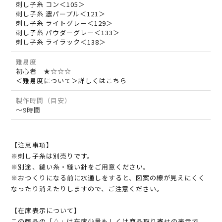
刺し子糸 コン＜105＞
刺し子糸 濃パープル＜121＞
刺し子糸 ライトグレー＜129＞
刺し子糸 パウダーグレー＜133＞
刺し子糸 ライラック＜138＞
難易度
初心者 ★☆☆☆
＜難易度について＞詳しくはこちら
製作時間（目安）
～9時間
【注意事項】
※刺し子糸は別売りです。
※別途、縫い糸・縫い針をご用意ください。
※おつくりになる前に水通しをすると、図案の線が見えにくく
なったり消えたりしますので、ご注意ください。
【在庫表示について】
この商品の「△」は在庫少量もしくは商品取り寄せの表示で