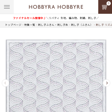
0
ファイナルセール開催中♪
＼リバティ 生地、編み物、刺繍、刺し子／
トップページ
特集一覧
刺し子ふきん・刺し子糸
刺し子（ふきん）
刺し子 リズ