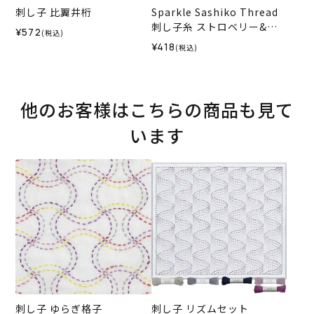
刺し子 比翼井桁
Sparkle Sashiko Thread
刺し子糸 ストロベリー&ク
¥572
(税込)
リームパレット＜552＞
¥418
(税込)
他のお客様はこちらの商品も見て
います
刺し子 ゆらぎ格子
刺し子 リズムセット