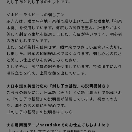
刺し子布と刺し子糸のセットです。
＜ホビーラホビーレの刺し子＞
ふきんは、晒の名産地・泉州で織り上げた上質な晒生地「和泉
木綿」を使用しています。何度もの試作を重ね、針通りがよく
美しく刺せる生地を厳選しました。布目が整いやすく、初心者
の方にもおすすめです。
また、蛍光染料を使用せず、晒本来のやさしい風合いを大切に
しました。図案の印刷線は水で薄くなります。刺し心地の良さ
と美しい仕上がりをお楽しみください。
刺し子糸は、高品質の綿糸を使用しています。特殊加工により
毛羽立ちを抑え、上質な艶を出しています。
★日本語＆英語対応の「刺し子の基礎」の説明書付き♪
こちらの商品には、日本語（表面）と英語（裏面）で記載され
た『刺し子の基礎』の説明書が付属しています。初めての方
や、海外のお客様にも安心です。
『刺し子の基礎』の説明書はこちら
★布用両面テープharudakeでのお仕立てもおすすめ♪
『harudakeで仕立てる場合』の説明書はこちら