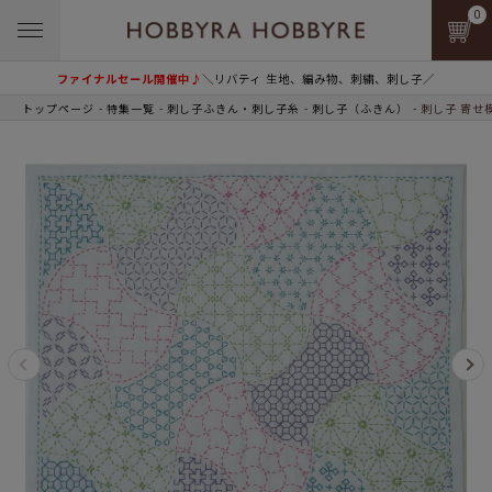
0
ファイナルセール開催中♪
＼リバティ 生地、編み物、刺繍、刺し子／
トップページ
特集一覧
刺し子ふきん・刺し子糸
刺し子（ふきん）
刺し子 寄せ