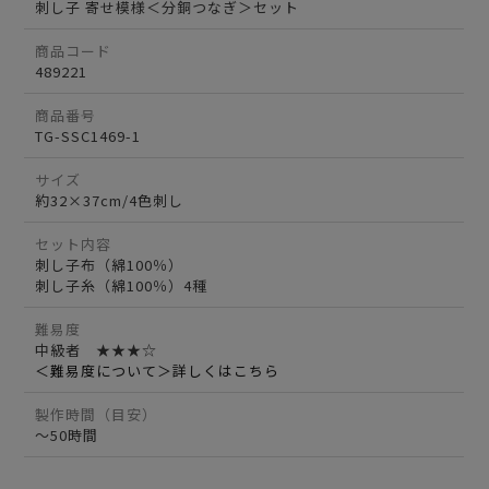
刺し子 寄せ模様＜分銅つなぎ＞セット
商品コード
489221
商品番号
TG-SSC1469-1
サイズ
約32×37cm/4色刺し
セット内容
刺し子布（綿100％）
刺し子糸（綿100％）4種
難易度
中級者 ★★★☆
＜難易度について＞詳しくはこちら
製作時間（目安）
～50時間