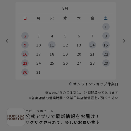
8月
土
日
月
火
水
木
金
土
5
1
2
2
3
4
5
6
7
8
9
9
10
11
12
13
14
15
6
16
17
18
19
20
21
22
23
24
25
26
27
28
29
30
31
オンラインショップ休業日
※Webからのご注文は、24時間承っております
※各実店舗の営業時間・休業日は
店舗情報
をご覧ください
ホビーラホビーレ
公式アプリで最新情報をお届け！
サクサク見られて、楽しいお買い物♪