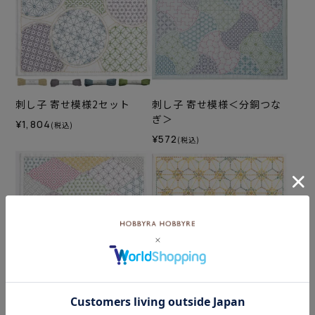
刺し子 寄せ模様2セット
刺し子 寄せ模様＜分銅つな
ぎ＞
¥1,804
(税込)
¥572
(税込)
刺し子 寄せ模様＜菱形＞2
刺し子 六角花紋セット
セット