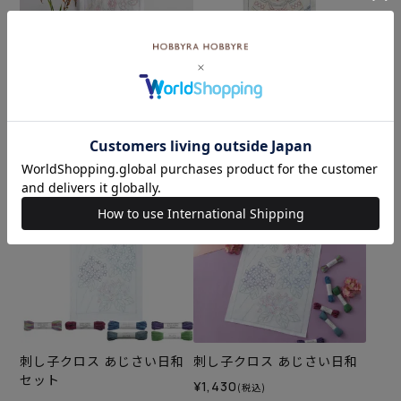
刺し子クロス 七夕飾り
刺し子クロス 菖蒲と兜セッ
ト
¥1,430
(税込)
¥3,432
(税込)
刺し子クロス あじさい日和
刺し子クロス あじさい日和
セット
¥1,430
(税込)