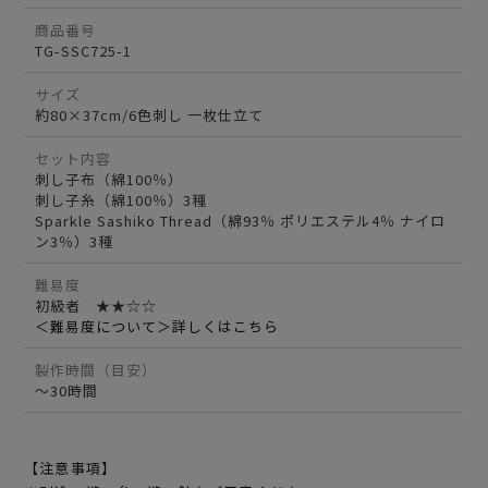
商品番号
TG-SSC725-1
サイズ
約80×37cm/6色刺し 一枚仕立て
セット内容
刺し子布（綿100％）
刺し子糸（綿100％）3種
Sparkle Sashiko Thread（綿93％ ポリエステル4％ ナイロ
ン3％）3種
難易度
初級者 ★★☆☆
＜難易度について＞詳しくはこちら
製作時間（目安）
～30時間
【注意事項】