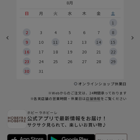
8月
土
日
月
火
水
木
金
土
5
1
2
2
3
4
5
6
7
8
9
9
10
11
12
13
14
15
6
16
17
18
19
20
21
22
23
24
25
26
27
28
29
30
31
オンラインショップ休業日
※Webからのご注文は、24時間承っております
※各実店舗の営業時間・休業日は
店舗情報
をご覧ください
ホビーラホビーレ
公式アプリで最新情報をお届け！
サクサク見られて、楽しいお買い物♪