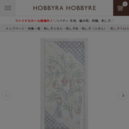
0
ファイナルセール開催中♪
＼リバティ 生地、編み物、刺繍、刺し子／
トップページ
特集一覧
刺し子ふきん・刺し子糸
刺し子（ふきん）
刺し子クロス