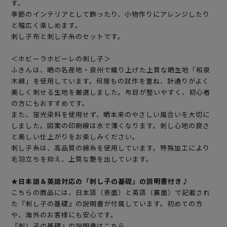
す。
季節のインテリアとして飾ったり、小物作りにアレンジしたり
と幅広く楽しめます。
刺し子布と刺し子糸のセットです。
＜ホビーラホビーレの刺し子＞
ふきんは、晒の名産地・泉州で織り上げた上質な晒生地「和泉
木綿」を使用しています。何度もの試作を重ね、針通りがよく
美しく刺せる生地を厳選しました。布目が整いやすく、初心者
の方にもおすすめです。
また、蛍光染料を使用せず、晒本来のやさしい風合いを大切に
しました。図案の印刷線は水で薄くなります。刺し心地の良さ
と美しい仕上がりをお楽しみください。
刺し子糸は、高品質の綿糸を使用しています。特殊加工により
毛羽立ちを抑え、上質な艶を出しています。
★日本語＆英語対応の「刺し子の基礎」の説明書付き♪
こちらの商品には、日本語（表面）と英語（裏面）で記載され
た『刺し子の基礎』の説明書が付属しています。初めての方
や、海外のお客様にも安心です。
『刺し子の基礎』の説明書はこちら