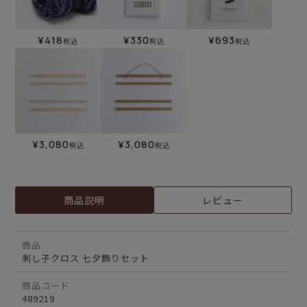
¥
418
¥
330
¥
693
税込
税込
税込
¥
3,080
¥
3,080
税込
税込
商品説明
レビュー
商品
刺し子クロス 七夕飾りセット
商品コード
489219