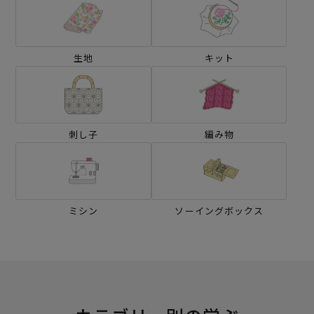
生地
キット
刺し子
編み物
ミシン
ソーイングボックス