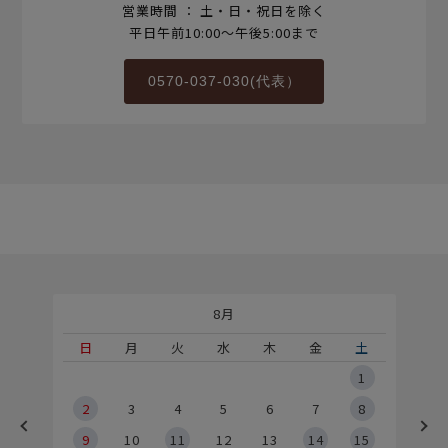
営業時間 ： 土・日・祝日を除く
平日午前10:00～午後5:00まで
0570-037-030(代表）
8月
土
日
月
火
水
木
金
土
5
1
2
2
3
4
5
6
7
8
9
9
10
11
12
13
14
15