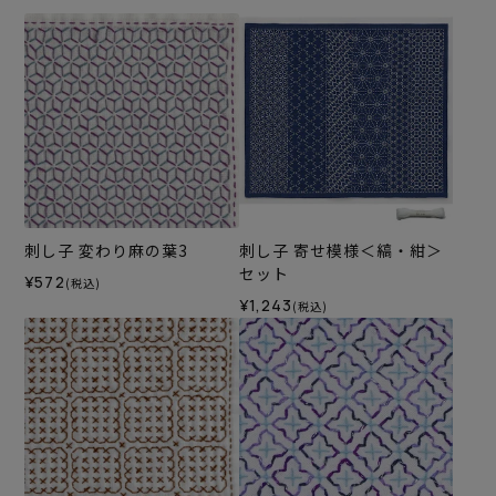
刺し子 変わり麻の葉3
刺し子 寄せ模様＜縞・紺＞
セット
¥572
(税込)
¥1,243
(税込)