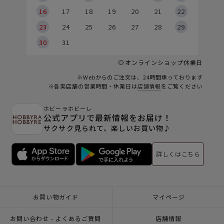
6
16
17
18
19
20
21
22
23
24
25
26
27
28
29
30
31
オンラインショップ休業日
※Webからのご注文は、24時間承っております
※各実店舗の営業時間・休業日は
店舗情報
をご覧ください
ホビーラホビーレ
公式アプリで最新情報をお届け！
サクサク見られて、楽しいお買い物♪
詳しくはこちら
お買い物ガイド
マイページ
お問い合わせ - よくあるご質問
店舗情報