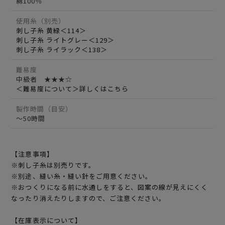
綿100％
使用糸（別売）
刺し子糸 黄緑＜114＞
刺し子糸 ライトグレー＜129＞
刺し子糸 ライラック＜138＞
難易度
中級者 ★★★☆
＜難易度について＞詳しくはこちら
製作時間（目安）
～50時間
【注意事項】
※刺し子糸は別売りです。
※別途、縫い糸・縫い針をご用意ください。
※おつくりになる前に水通しをすると、図案の線が見えにくく
なったり消えたりしますので、ご注意ください。
【在庫表示について】