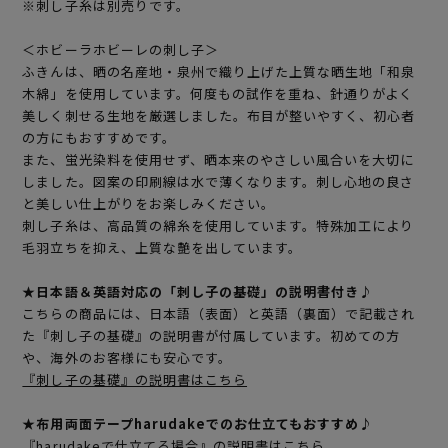
※刺し子糸は別売りです。
＜ホビーラホビーレの刺し子＞
ふきんは、晒の名産地・泉州で織り上げた上質な晒生地「和泉
木綿」を使用しています。何度もの試作を重ね、針通りがよく
美しく刺せる生地を厳選しました。布目が整いやすく、初心者
の方にもおすすめです。
また、蛍光染料を使用せず、晒本来のやさしい風合いを大切に
しました。図案の印刷線は水で薄くなります。刺し心地の良さ
と美しい仕上がりをお楽しみください。
刺し子糸は、高品質の綿糸を使用しています。特殊加工により
毛羽立ちを抑え、上質な艶を出しています。
★日本語＆英語対応の「刺し子の基礎」の説明書付き♪
こちらの商品には、日本語（表面）と英語（裏面）で記載され
た『刺し子の基礎』の説明書が付属しています。初めての方
や、海外のお客様にも安心です。
『刺し子の基礎』の説明書はこちら
★布用両面テープharudakeでのお仕立てもおすすめ♪
『harudakeで仕立てる場合』の説明書はこちら