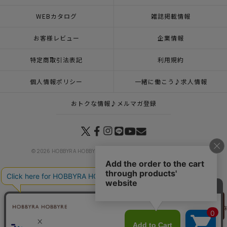
WEBカタログ
雑誌掲載情報
お客様レビュー
企業情報
特定商取引法表記
利用規約
個人情報ポリシー
一緒に働こう♪求人情報
おトクな情報♪メルマガ登録
© 2026 HOBBYRA HOBBYRE CORPORATION ALL Rights Reserved
トップページ
登録
刺し子 変わり麻の葉3・紺
リリヤン
トップページ
カテゴリー
今月の刺し子(1月25日・2月10日発売)
刺し子 変わり
フェア
トップページ
特集一覧
SASHIKO Days
刺し子 変わり麻の葉3・紺