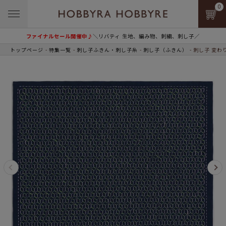
0
ファイナルセール開催中♪
＼リバティ 生地、編み物、刺繍、刺し子／
トップページ
特集一覧
刺し子ふきん・刺し子糸
刺し子（ふきん）
刺し子 変わ