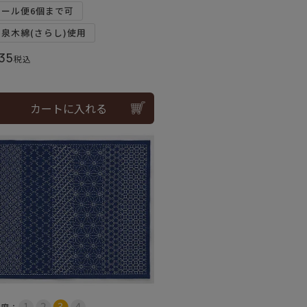
メール便6個まで可
和泉木綿(さらし)使用
35
税込
カートに入れる
易度：