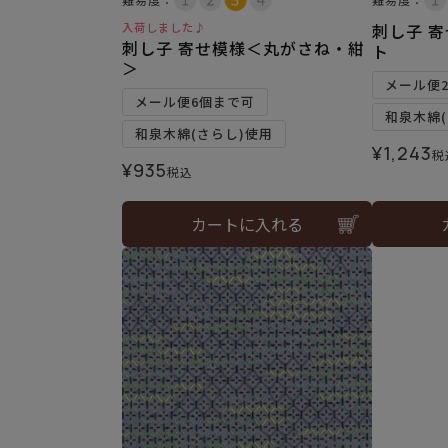
入荷しました♪
刺し子 
刺し子 寄せ模様＜丸がさね・紺
ト
＞
メール便
メール便6個まで可
和泉木綿(
和泉木綿(さらし)使用
¥
1,243
税
¥
935
税込
カートに入れる