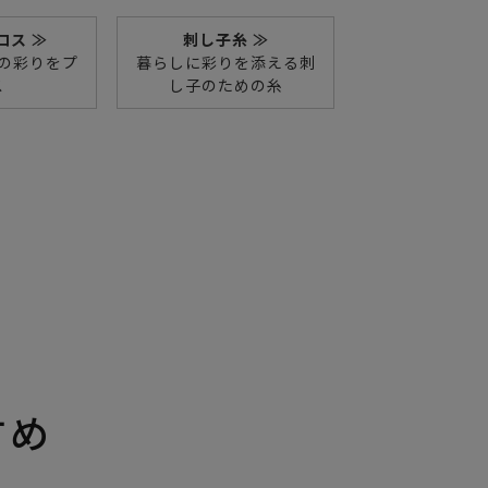
ロス ≫
刺し子糸 ≫
の彩りをプ
暮らしに彩りを添える刺
ス
し子のための糸
すめ