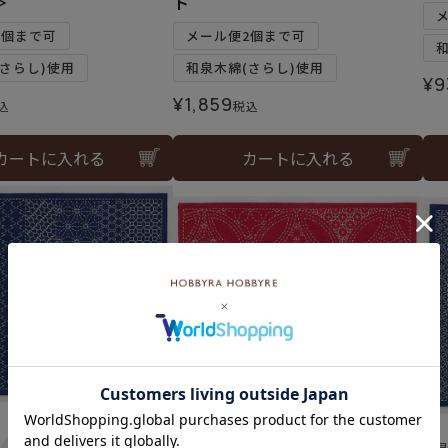
＞
ト
6個まで可
メール便2個まで可
さらし)使用
和泉木綿(さらし)使用
¥
9
¥
1,859
込
税込
カートに入れる
カートに入れる
難易度：
難