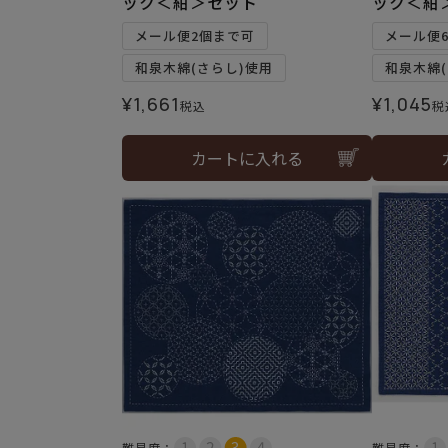
ック＜紺＞セット
ック＜紺
メール便2個まで可
メール便
和泉木綿(さらし)使用
和泉木綿(
¥
1,661
¥
1,045
税込
税
カートに入れる
難易度：
難易度：