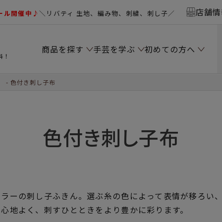
店舗情
ール開催中♪
＼リバティ 生地、編み物、刺繍、刺し子／
商品を探す
手芸を学ぶ
初めての方へ
料！
）
色付き刺し子布
色付き刺し子布
カラーの刺し子ふきん。選ぶ糸の色によって表情が移ろい
も心地よく、刺すひとときをより豊かに彩ります。