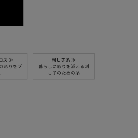
ロス ≫
刺し子糸 ≫
の彩りをプ
暮らしに彩りを添える刺
ス
し子のための糸