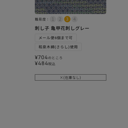
難易度：
刺し子 亀甲花刺しグレー
メール便6個まで可
和泉木綿(さらし)使用
¥
704
のところ
¥
484
税込
×(在庫なし)