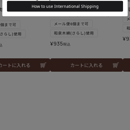
寄せ模様＜縞・紺＞セッ
入荷しました♪
刺
刺し子 寄せ模様＜七宝・赤＞
メール便6個まで可
2個まで可
和泉木綿(さらし)使用
さらし)使用
¥
9
¥
935
税込
込
カートに入れる
カートに入れる