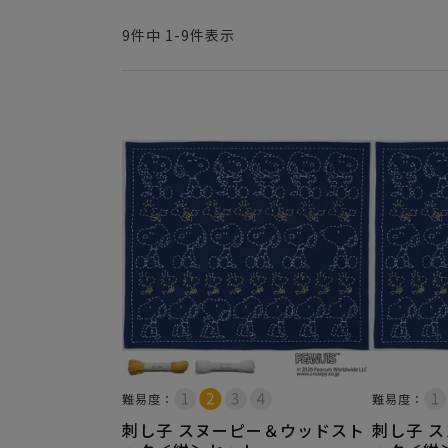
9
件中
1
-
9
件表示
難易度：
難易度：
刺し子 スヌーピー＆ウッドスト
刺し子 