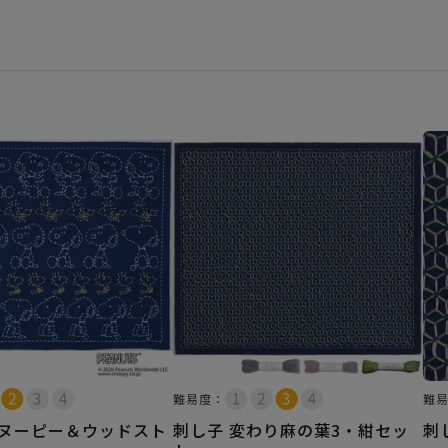
難易度：
難
スヌーピー＆ウッドスト
刺し子 変わり麻の葉3・紺セッ
刺