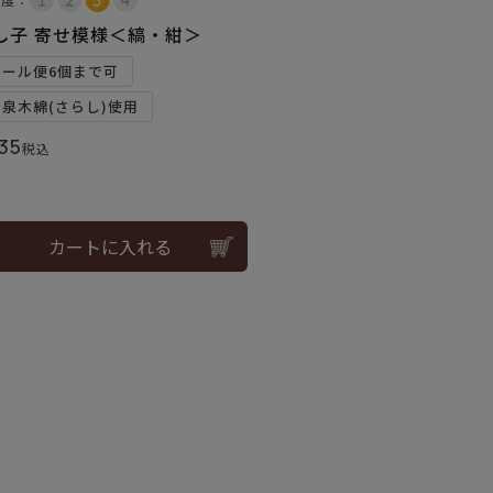
し子 寄せ模様＜縞・紺＞
メール便6個まで可
和泉木綿(さらし)使用
35
税込
カートに入れる