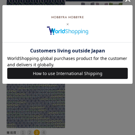
難易度：
難易度：
刺し子 変わり麻の葉3・紺
刺し子 変わり麻の葉3・紺セ
ット
メール便6個まで可
メール便2個まで可
和泉木綿(さらし)使用
和泉木綿(さらし)使用
¥
935
税込
¥
1,859
税込
カートに入れる
カートに入れる
難易度：