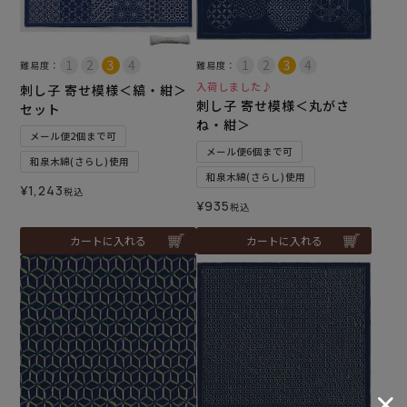
難易度：
難易度：
入荷しました♪
刺し子 寄せ模様＜縞・紺＞
刺し子 寄せ模様＜丸がさ
セット
ね・紺＞
メール便2個まで可
メール便6個まで可
和泉木綿(さらし)使用
和泉木綿(さらし)使用
¥
1,243
税込
¥
935
税込
カートに入れる
カートに入れる