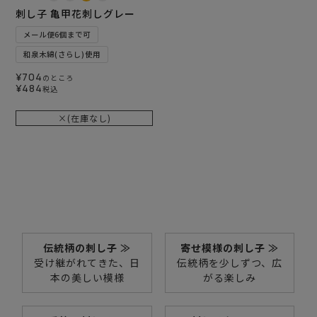
刺し子 亀甲花刺しグレー
メール便6個まで可
和泉木綿(さらし)使用
¥
704
のところ
¥
484
税込
×(在庫なし)
伝統柄の刺し子 ≫
寄せ模様の刺し子 ≫
受け継がれてきた、日
伝統柄を少しずつ、広
本の美しい模様
がる楽しみ