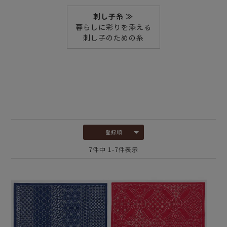
刺し子糸 ≫
暮らしに彩りを添える
刺し子のための糸
登録順
7
件中
1
-
7
件表示