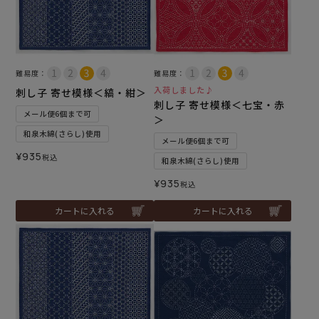
難易度：
難易度：
入荷しました♪
刺し子 寄せ模様＜縞・紺＞
刺し子 寄せ模様＜七宝・赤
メール便6個まで可
＞
和泉木綿(さらし)使用
メール便6個まで可
¥
935
税込
和泉木綿(さらし)使用
¥
935
税込
カートに入れる
カートに入れる