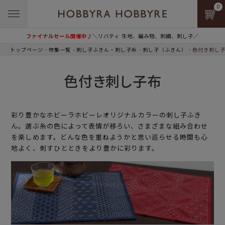
0
ファイナルセール開催中♪
＼リバティ 生地、編み物、刺繍、刺し子／
トップページ
特集一覧
刺し子ふきん・刺し子糸
刺し子（ふきん）
色付き刺し
色付き刺し子布
彩り豊かなホビーラホビーレオリジナルカラーの刺し子ふき
ん。選ぶ糸の色によって表情が移ろい、さまざまな組み合わせ
を楽しめます。どんな色を重ねようかと思い巡らせる時間も心
地よく、刺すひとときをより豊かに彩ります。