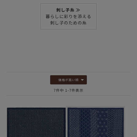
刺し子糸 ≫
暮らしに彩りを添える
刺し子のための糸
価格が高い順
7
件中
1
-
7
件表示