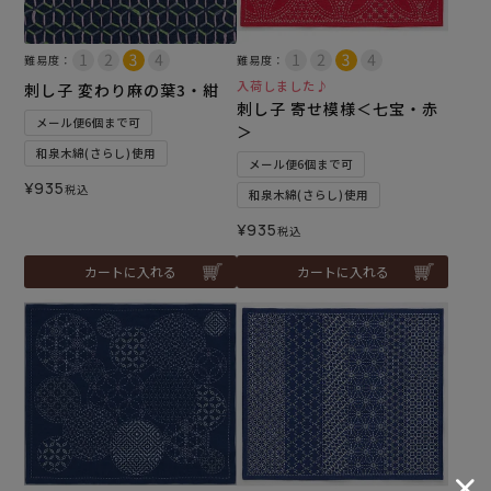
難易度：
難易度：
入荷しました♪
刺し子 変わり麻の葉3・紺
刺し子 寄せ模様＜七宝・赤
メール便6個まで可
＞
和泉木綿(さらし)使用
メール便6個まで可
¥
935
税込
和泉木綿(さらし)使用
¥
935
税込
カートに入れる
カートに入れる