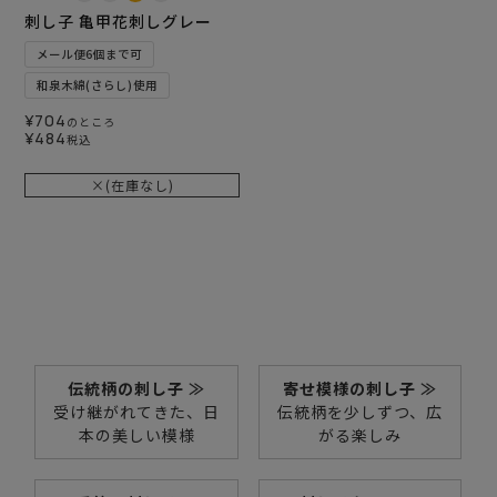
刺し子 亀甲花刺しグレー
メール便6個まで可
和泉木綿(さらし)使用
¥
704
のところ
¥
484
税込
×(在庫なし)
伝統柄の刺し子 ≫
寄せ模様の刺し子 ≫
受け継がれてきた、日
伝統柄を少しずつ、広
本の美しい模様
がる楽しみ