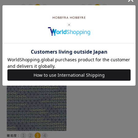
難易度：
難易度：
入荷しました♪
刺し子 寄せ模様＜縞・紺＞
刺し子 寄せ模様＜丸がさ
メール便6個まで可
ね・紺＞
和泉木綿(さらし)使用
メール便6個まで可
¥
935
税込
和泉木綿(さらし)使用
¥
935
税込
カートに入れる
カートに入れる
難易度：