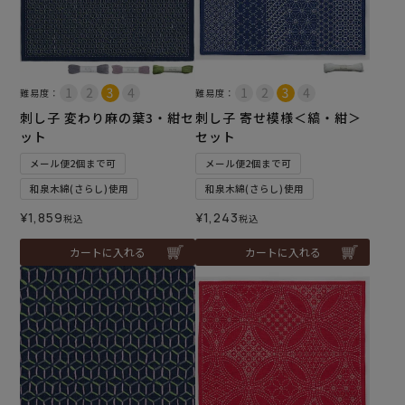
難易度：
難易度：
刺し子 変わり麻の葉3・紺セ
刺し子 寄せ模様＜縞・紺＞
ット
セット
メール便2個まで可
メール便2個まで可
和泉木綿(さらし)使用
和泉木綿(さらし)使用
¥
1,859
¥
1,243
税込
税込
カートに入れる
カートに入れる