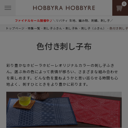
0
ファイナルセール開催中♪
＼リバティ 生地、編み物、刺繍、刺し子／
トップページ
特集一覧
刺し子ふきん・刺し子糸
刺し子（ふきん）
色付き刺し
色付き刺し子布
彩り豊かなホビーラホビーレオリジナルカラーの刺し子ふき
ん。選ぶ糸の色によって表情が移ろい、さまざまな組み合わせ
を楽しめます。どんな色を重ねようかと思い巡らせる時間も心
地よく、刺すひとときをより豊かに彩ります。