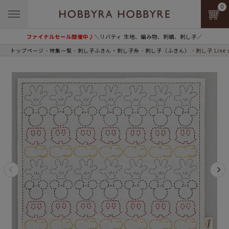
0
ファイナルセール開催中♪
＼リバティ 生地、編み物、刺繍、刺し子／
トップページ
特集一覧
刺し子ふきん・刺し子糸
刺し子（ふきん）
刺し子 Line 