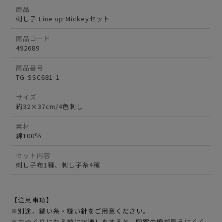
商品
刺し子 Line up Mickeyセット
商品コード
492689
商品番号
TG-SSC681-1
サイズ
約32×37cm/4色刺し
素材
綿100％
セット内容
刺し子布1種、刺し子糸4種
【注意事項】
※別途、縫い糸・縫い針をご用意ください。
※おつくりになる前に水通しをすると、図案の線が見えにくく