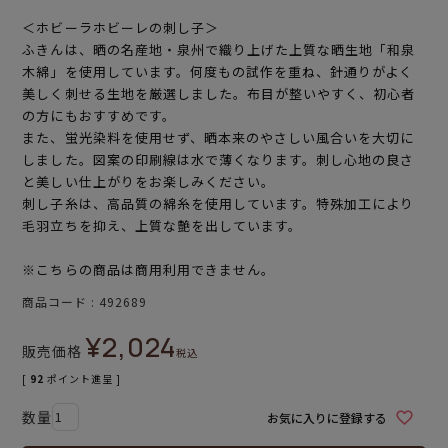
＜ホビーラホビーレの刺し子＞
ふきんは、晒の名産地・泉州で織り上げた上質な晒生地「和泉
木綿」を使用しています。何度もの試作を重ね、針通りがよく
美しく刺せる生地を厳選しました。布目が整いやすく、初心者
の方にもおすすめです。
また、蛍光染料を使用せず、晒本来のやさしい風合いを大切に
しました。図案の印刷線は水で薄くなります。刺し心地の良さ
と美しい仕上がりをお楽しみください。
刺し子糸は、高品質の綿糸を使用しています。特殊加工により
毛羽立ちを抑え、上質な艶を出しています。
※こちらの商品は商用利用できません。
商品コード
492689
¥
2,024
販売価格
税込
[
92
ポイント進呈 ]
お気に入りに登録する