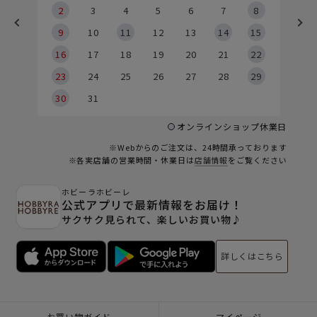
2
2
3
4
5
6
7
8
9
9
10
11
12
13
14
15
6
16
17
18
19
20
21
22
23
24
25
26
27
28
29
30
31
オンラインショップ休業日
※Webからのご注文は、24時間承っております
※各実店舗の営業時間・休業日は
店舗情報
をご覧ください
ホビーラホビーレ
公式アプリで最新情報をお届け！
サクサク見られて、楽しいお買い物♪
詳しくはこちら
お買い物ガイド
マイページ