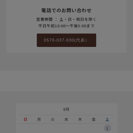
電話でのお問い合わせ
営業時間 ： 土・日・祝日を除く
平日午前10:00～午後5:00まで
0570-037-030(代表）
8月
土
日
月
火
水
木
金
土
5
1