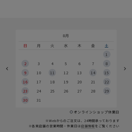
8月
土
日
月
火
水
木
金
土
5
1
2
2
3
4
5
6
7
8
9
9
10
11
12
13
14
15
6
16
17
18
19
20
21
22
23
24
25
26
27
28
29
30
31
オンラインショップ休業日
※Webからのご注文は、24時間承っております
※各実店舗の営業時間・休業日は
店舗情報
をご覧ください