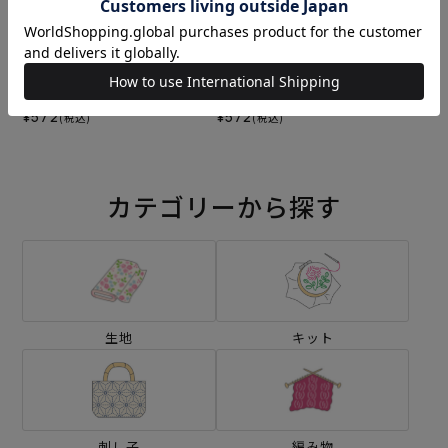
刺し子 レモンとオレンジ
刺し子 いちご模様
¥572
¥572
(税込)
(税込)
カテゴリーから探す
生地
キット
刺し子
編み物