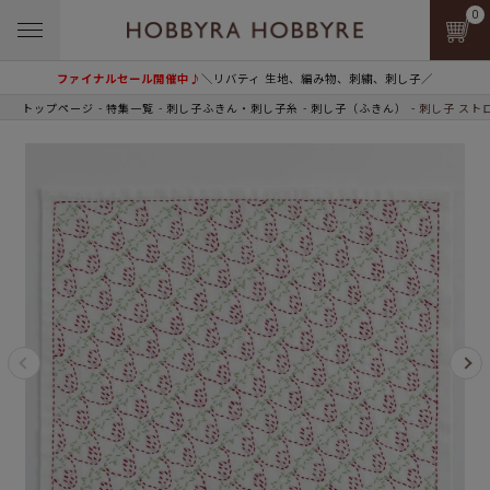
0
ファイナルセール開催中♪
＼リバティ 生地、編み物、刺繍、刺し子／
トップページ
特集一覧
刺し子ふきん・刺し子糸
刺し子（ふきん）
刺し子 スト