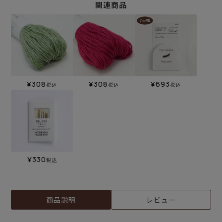
関連商品
¥
308
¥
308
¥
693
税込
税込
税込
¥
330
税込
商品説明
レビュー