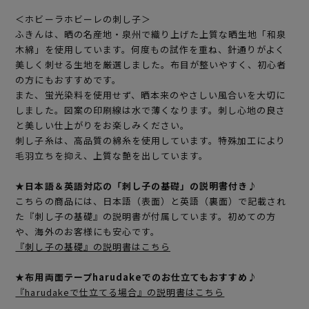
＜ホビーラホビーレの刺し子＞
ふきんは、晒の名産地・泉州で織り上げた上質な晒生地「和泉
木綿」を使用しています。何度もの試作を重ね、針通りがよく
美しく刺せる生地を厳選しました。布目が整いやすく、初心者
の方にもおすすめです。
また、蛍光染料を使用せず、晒本来のやさしい風合いを大切に
しました。図案の印刷線は水で薄くなります。刺し心地の良さ
と美しい仕上がりをお楽しみください。
刺し子糸は、高品質の綿糸を使用しています。特殊加工により
毛羽立ちを抑え、上質な艶を出しています。
★日本語＆英語対応の「刺し子の基礎」の説明書付き♪
こちらの商品には、日本語（表面）と英語（裏面）で記載され
た『刺し子の基礎』の説明書が付属しています。初めての方
や、海外のお客様にも安心です。
『刺し子の基礎』の説明書はこちら
★布用両面テープharudakeでのお仕立てもおすすめ♪
『harudakeで仕立てる場合』の説明書はこちら