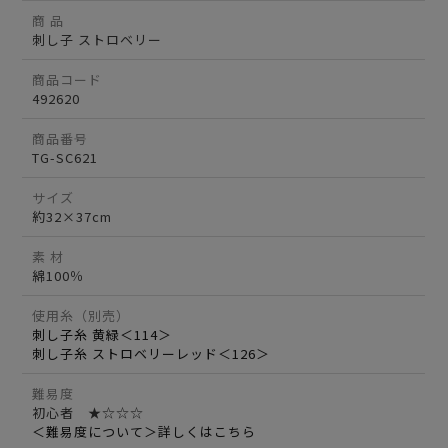
商 品
刺し子 ストロベリー
商品コード
492620
商品番号
TG-SC621
サイズ
約32×37cm
素 材
綿100％
使用糸（別売）
刺し子糸 黄緑＜114＞
刺し子糸 ストロベリーレッド＜126＞
難易度
初心者 ★☆☆☆
＜難易度について＞詳しくはこちら