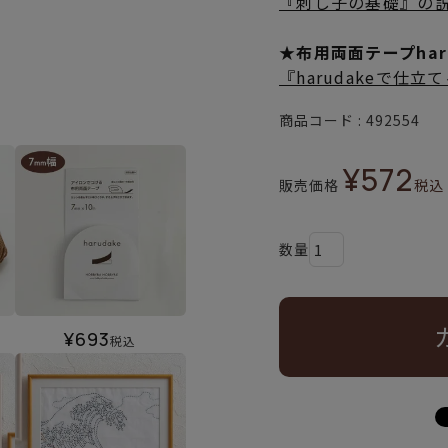
『刺し子の基礎』の
★布用両面テープha
『harudakeで仕
商品コード
492554
¥
572
販売価格
税込
¥
693
税込