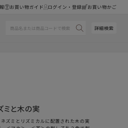
報
お買い物ガイド
ログイン・登録
お買い物かご
詳細検索
ズミと木の実
リネズミとリズミカルに配置された木の実