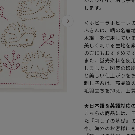
がカワイイ、刺し子
します。
＜ホビーラホビーレ
ふきんは、晒の名産
木綿」を使用してい
美しく刺せる生地を
の方にもおすすめで
また、蛍光染料を使
しました。図案の印
と美しい仕上がりを
刺し子糸は、高品質
毛羽立ちを抑え、上
★日本語＆英語対応
こちらの商品には、
た『刺し子の基礎』
や、海外のお客様に