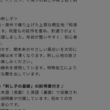
布。＜アカ＞、＜茶＞の刺し子糸２色で刺
の刺し子＞
地・泉州で織り上げた上質な晒生地「和泉
ます。何度もの試作を重ね、針通りがよく
厳選しました。布目が整いやすく、初心者
す。
用せず、晒本来のやさしい風合いを大切に
刷線は水で薄くなります。刺し心地の良さ
お楽しみください。
の綿糸を使用しています。特殊加工により
質な艶を出しています。
の「刺し子の基礎」の説明書付き♪
日本語（表面）と英語（裏面）で記載され
の説明書が付属しています。初めての方
も安心です。