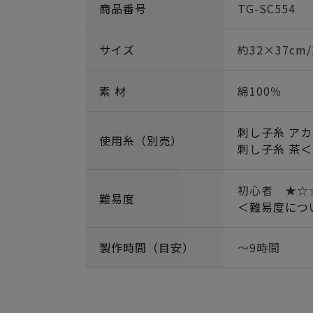
商品番号
TG-SC554
サイズ
約32×37cm
素 材
綿100％
刺し子糸 アカ
使用糸（別売）
刺し子糸 茶＜
初心者 ★
難易度
＜難易度につ
製作時間（目安）
～9時間