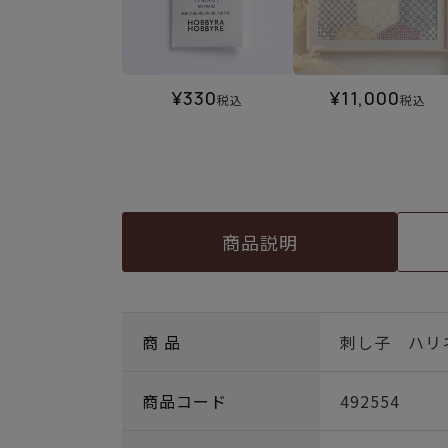
¥
330
¥
11,000
税込
税込
商品説明
商 品
刺し子 ハリ
商品コード
492554