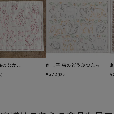
森のなかま
刺し子 森のどうぶつたち
¥572
¥
込)
(税込)