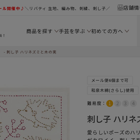
店舗情
ール開催中♪
＼リバティ 生地、編み物、刺繍、刺し子／
商品を探す
手芸を学ぶ
初めての方へ
料！
）
刺し子 ハリネズミと木の実
メール便6個まで可
和泉木綿(さらし)使用
難易度：
刺し子 ハリネ
愛らしいポーズのハ