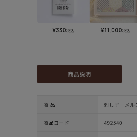
¥
330
¥
11,000
税込
税込
商品説明
商 品
刺し子 メル
商品コード
492540