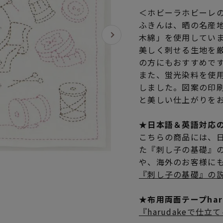
＜ホビーラホビーレ
ふきんは、晒の名産
木綿」を使用してい
美しく刺せる生地を
の方にもおすすめで
また、蛍光染料を使
しました。図案の印
と美しい仕上がりを
★日本語＆英語対応
こちらの商品には、
た『刺し子の基礎』
や、海外のお客様に
『刺し子の基礎』の
★布用両面テープha
『harudakeで仕