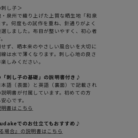
の刺し子＞
地・泉州で織り上げた上質な晒生地「和泉
ます。何度もの試作を重ね、針通りがよく
厳選しました。布目が整いやすく、初心者
す。
用せず、晒本来のやさしい風合いを大切に
刷線は水で薄くなります。刺し心地の良さ
お楽しみください。
の「刺し子の基礎」の説明書付き♪
日本語（表面）と英語（裏面）で記載され
の説明書が付属しています。初めての方
も安心です。
説明書はこちら
rudakeでのお仕立てもおすすめ♪
立てる場合』の説明書はこちら