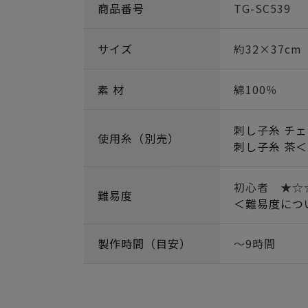
商品番号
TG-SC539
サイズ
約32×37cm
素 材
綿100％
刺し子糸 チェ
使用糸（別売）
刺し子糸 茶＜
初心者 ★
難易度
＜難易度につ
製作時間（目安）
～9時間