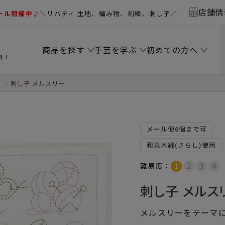
店舗情
ール開催中♪
＼リバティ 生地、編み物、刺繍、刺し子／
商品を探す
手芸を学ぶ
初めての方へ
料！
）
刺し子 メルスリー
メール便6個まで可
和泉木綿(さらし)使用
難易度：
刺し子 メルス
メルスリーをテーマ